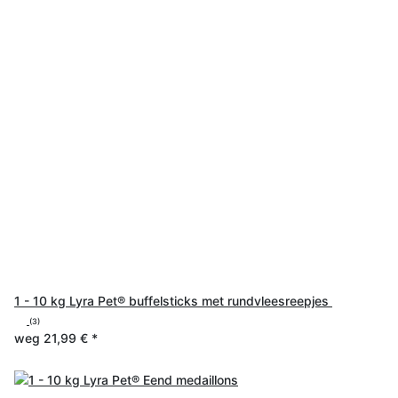
1 - 10 kg Lyra Pet® buffelsticks met rundvleesreepjes
(3)
weg
21,99 €
*