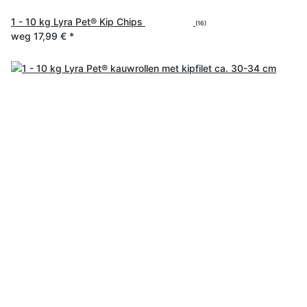
1 - 10 kg Lyra Pet® Kip Chips
(16)
weg
17,99 €
*