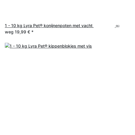
1 - 10 kg Lyra Pet® konijnenpoten met vacht
(5)
weg
19,99 €
*