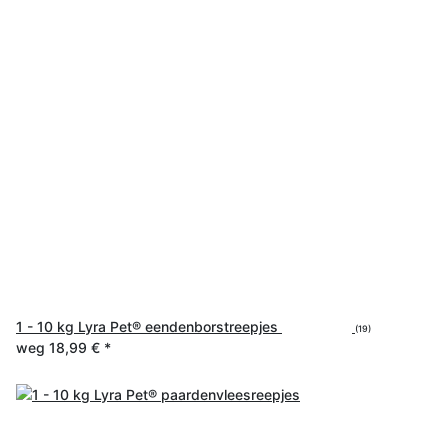
1 - 10 kg Lyra Pet® eendenborstreepjes
(19)
weg
18,99 €
*