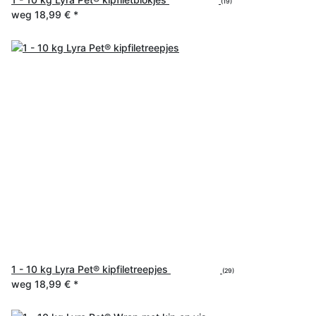
(19)
weg
18,99 €
*
1 - 10 kg Lyra Pet® kipfiletreepjes
(29)
weg
18,99 €
*