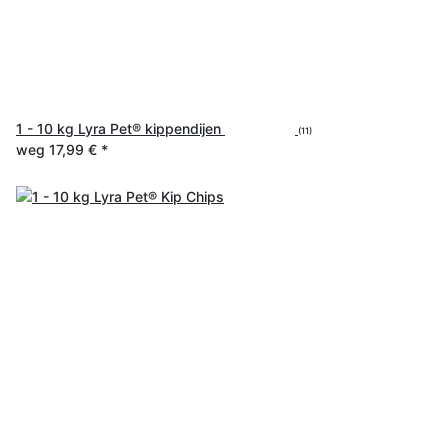
1 - 10 kg Lyra Pet® kippendijen
(11)
weg
17,99 €
*