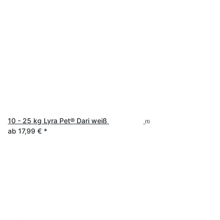
10 - 25 kg Lyra Pet® Dari weiß
(1)
ab
17,99 €
*