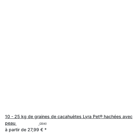
10 - 25 kg de graines de cacahuètes Lyra Pet® hachées avec
peau
(204)
à partir de
27,99 €
*