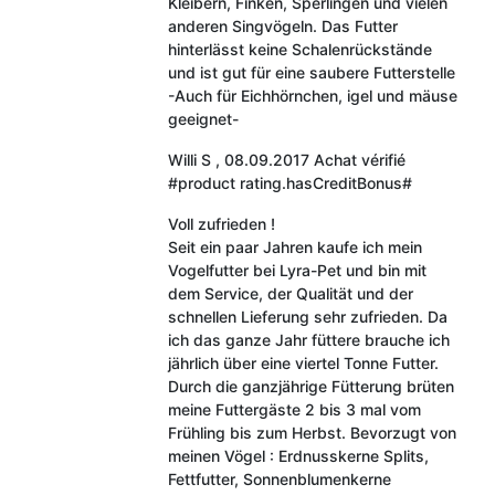
Kleibern, Finken, Sperlingen und vielen
anderen Singvögeln. Das Futter
hinterlässt keine Schalenrückstände
und ist gut für eine saubere Futterstelle
-Auch für Eichhörnchen, igel und mäuse
geeignet-
Willi S
,
08.09.2017
Achat vérifié
#product rating.hasCreditBonus#
Voll zufrieden !
Seit ein paar Jahren kaufe ich mein
Vogelfutter bei Lyra-Pet und bin mit
dem Service, der Qualität und der
schnellen Lieferung sehr zufrieden. Da
ich das ganze Jahr füttere brauche ich
jährlich über eine viertel Tonne Futter.
Durch die ganzjährige Fütterung brüten
meine Futtergäste 2 bis 3 mal vom
Frühling bis zum Herbst. Bevorzugt von
meinen Vögel : Erdnusskerne Splits,
Fettfutter, Sonnenblumenkerne