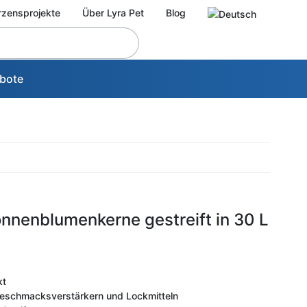
rzensprojekte
Über Lyra Pet
Blog
bote
onnenblumenkerne gestreift in 30 L
kt
 Geschmacksverstärkern und Lockmitteln