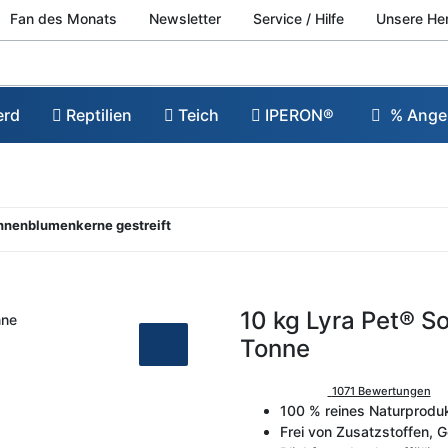
Fan des Monats
Newsletter
Service / Hilfe
Unsere He
erd
Reptilien
Teich
IPERON®
% Ange
onnenblumenkerne gestreift
10 kg Lyra Pet® S
Tonne
1071 Bewertungen
100 % reines Naturprodu
Frei von Zusatzstoffen,