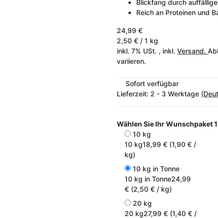
Blickfang durch auffällige
Reich an Proteinen und Ba
24,99 €
2,50 € / 1 kg
inkl. 7% USt. , inkl.
Versand.
Abh
variieren.
Sofort verfügbar
Lieferzeit:
2 - 3 Werktage
(Deu
Wählen Sie Ihr Wunschpaket
1
10 kg
10 kg
18,99 € (1,90 € /
kg)
10 kg in Tonne
10 kg in Tonne
24,99
€ (2,50 € / kg)
20 kg
20 kg
27,99 € (1,40 € /