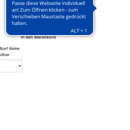
In den Warenkorb
lbar!
Keine
ndbar.