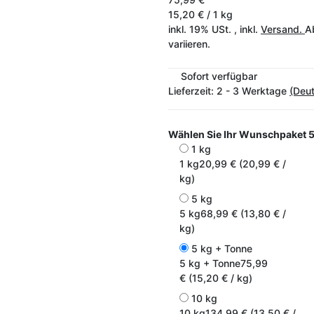
15,20 € / 1 kg
inkl. 19% USt. , inkl.
Versand.
A
variieren.
Sofort verfügbar
Lieferzeit:
2 - 3 Werktage
(Deu
Wählen Sie Ihr Wunschpaket
5
1 kg
1 kg
20,99 € (20,99 € /
kg)
5 kg
5 kg
68,99 € (13,80 € /
kg)
5 kg + Tonne
5 kg + Tonne
75,99
€ (15,20 € / kg)
10 kg
10 kg
134,99 € (13,50 € /