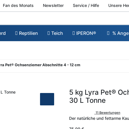
Fan des Monats
Newsletter
Service / Hilfe
Unsere He
erd
Reptilien
Teich
IPERON®
% Ange
Lyra Pet® Ochsenziemer Abschnitte 4 - 12 cm
5 kg Lyra Pet® Oc
30 L Tonne
11 Bewertungen
Der natürliche und fettarme Ka
75,99 €