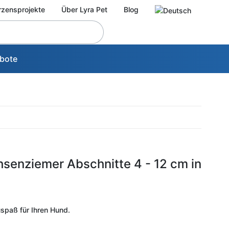
rzensprojekte
Über Lyra Pet
Blog
bote
hsenziemer Abschnitte 4 - 12 cm in
uspaß für Ihren Hund.