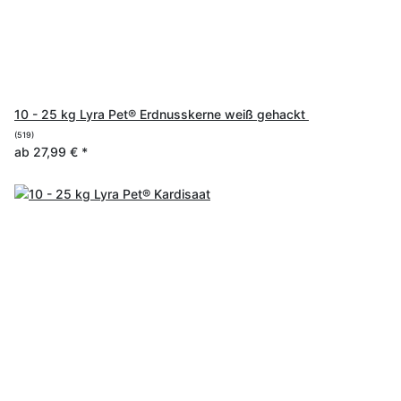
10 - 25 kg Lyra Pet® Erdnusskerne weiß gehackt
(519)
ab
27,99 €
*