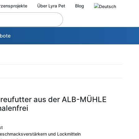
rzensprojekte
Über Lyra Pet
Blog
bote
Streufutter aus der ALB-MÜHLE
alenfrei
kt
 Geschmacksverstärkern und Lockmitteln