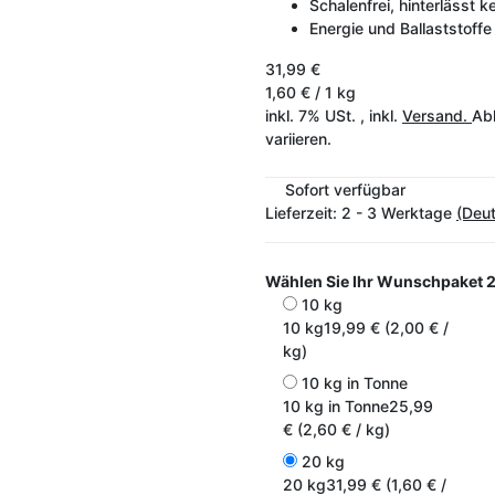
Schalenfrei, hinterlässt k
Energie und Ballaststoff
31,99 €
1,60 € / 1 kg
inkl. 7% USt. , inkl.
Versand.
Abh
variieren.
Sofort verfügbar
Lieferzeit:
2 - 3 Werktage
(Deu
Wählen Sie Ihr Wunschpaket
2
10 kg
10 kg
19,99 € (2,00 € /
kg)
10 kg in Tonne
10 kg in Tonne
25,99
€ (2,60 € / kg)
20 kg
20 kg
31,99 € (1,60 € /