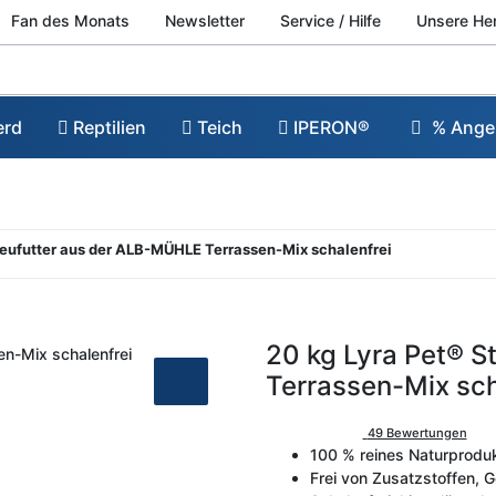
Fan des Monats
Newsletter
Service / Hilfe
Unsere He
erd
Reptilien
Teich
IPERON®
% Ange
treufutter aus der ALB-MÜHLE Terrassen-Mix schalenfrei
20 kg Lyra Pet® 
Terrassen-Mix sch
49 Bewertungen
100 % reines Naturprodu
Frei von Zusatzstoffen,