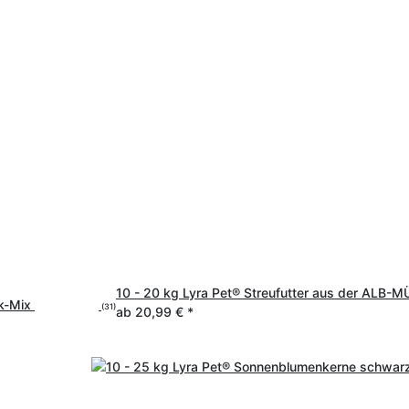
10 - 20 kg Lyra Pet® Streufutter aus der ALB-M
k-Mix
(31)
ab
20,99 €
*