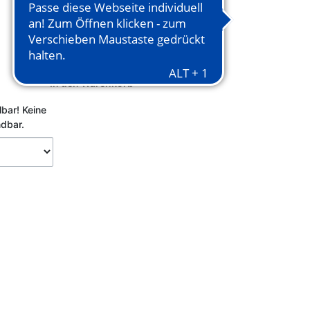
In den Warenkorb
lbar!
Keine
ndbar.