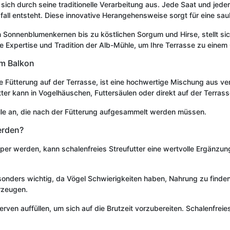
sich durch seine traditionelle Verarbeitung aus. Jede Saat und jeder
all entsteht. Diese innovative Herangehensweise sorgt für eine sa
en Sonnenblumenkernen bis zu köstlichen Sorgum und Hirse, stellt s
ige Expertise und Tradition der Alb-Mühle, um Ihre Terrasse zu einem
em Balkon
die Fütterung auf der Terrasse, ist eine hochwertige Mischung aus ve
ter kann in Vogelhäuschen, Futtersäulen oder direkt auf der Terras
lle an, die nach der Fütterung aufgesammelt werden müssen.
erden?
per werden, kann schalenfreies Streufutter eine wertvolle Ergänzun
nders wichtig, da Vögel Schwierigkeiten haben, Nahrung zu finden. Da
rzeugen.
serven auffüllen, um sich auf die Brutzeit vorzubereiten. Schalenfrei