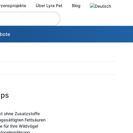
rzensprojekte
Über Lyra Pet
Blog
bote
aps
kt ohne Zusatzstoffe
ngesättigten Fettsäuren
e für Ihre Wildvögel
 Vogelernährung