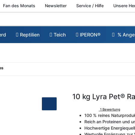
Fan des Monats
Newsletter
Service / Hilfe
Unsere He
erd
Reptilien
Teich
IPERON®
% Ange
ps
10 kg Lyra Pet® R
1 Bewertung
100 % reines Naturprodu
Reich an Proteinen und u
Hochwertige Energiequell
Wertvolle Ergänzung zur