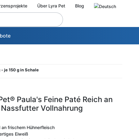
rzensprojekte
Über Lyra Pet
Blog
bote
- je 150 g in Schale
Pet® Paula's Feine Paté Reich an
Nassfutter Vollnahrung
l an frischem Hühnerfleisch
ertiges Eiweiß