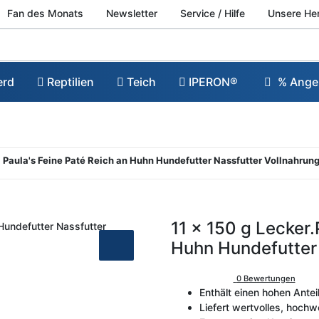
Fan des Monats
Newsletter
Service / Hilfe
Unsere He
erd
Reptilien
Teich
IPERON®
% Ange
® Paula's Feine Paté Reich an Huhn Hundefutter Nassfutter Vollnahrung 
11 x 150 g Lecker.
Huhn Hundefutter 
0 Bewertungen
Enthält einen hohen Antei
Liefert wertvolles, hochw