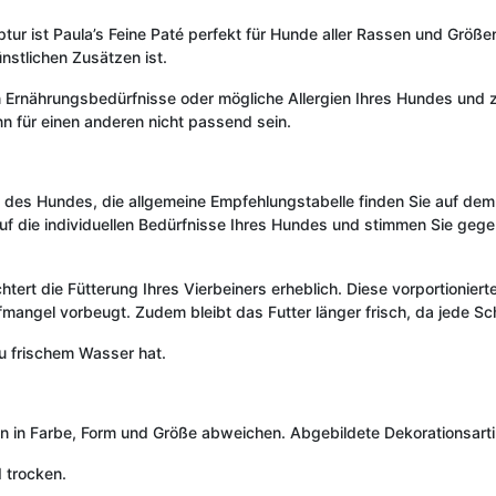
r ist Paula’s Feine Paté perfekt für Hunde aller Rassen und Größe
ünstlichen Zusätzen ist.
en Ernährungsbedürfnisse oder mögliche Allergien Ihres Hundes und z
ann für einen anderen nicht passend sein.
des Hundes, die allgemeine Empfehlungstabelle finden Sie auf dem E
auf die individuellen Bedürfnisse Ihres Hundes und stimmen Sie gege
chtert die Fütterung Ihres Vierbeiners erheblich. Diese vorportioniert
angel vorbeugt. Zudem bleibt das Futter länger frisch, da jede Scha
u frischem Wasser hat.
kann in Farbe, Form und Größe abweichen. Abgebildete Dekorationsar
 trocken.