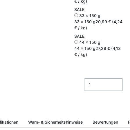
€ / kg)
SALE
33 x 150 g
33 x 150 g
20,99 € (4,24
€ / kg)
SALE
44 x 150 g
44 x 150 g
27,29 € (4,13
€ / kg)
fikationen
Warn- & Sicherheitshinweise
Bewertungen
F