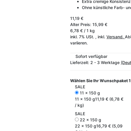
Extra cremige Konsistenz,
Ohne künstliche Farb- un
11,19 €
Alter Preis: 15,99 €
6,78 € / 1 kg
inkl. 7% USt. , inkl.
Versand.
Abh
variieren.
Sofort verfügbar
Lieferzeit:
2 - 3 Werktage
(Deu
Wählen Sie Ihr Wunschpaket
1
SALE
11 x 150 g
11 x 150 g
11,19 € (6,78 €
/ kg)
SALE
22 x 150 g
22 x 150 g
16,79 € (5,09