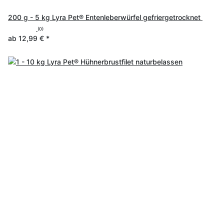
200 g - 5 kg Lyra Pet® Entenleberwürfel gefriergetrocknet
(0)
ab
12,99 €
*