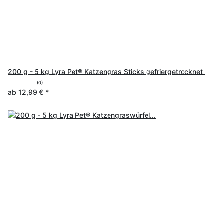
200 g - 5 kg Lyra Pet® Katzengras Sticks gefriergetrocknet
(0)
ab
12,99 €
*