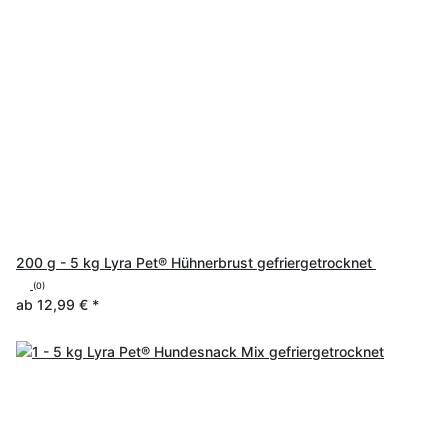
200 g - 5 kg Lyra Pet® Hühnerbrust gefriergetrocknet
(0)
ab
12,99 €
*