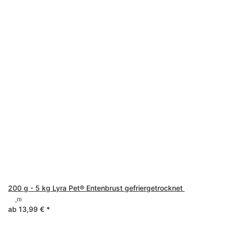
200 g - 5 kg Lyra Pet® Entenbrust gefriergetrocknet
(1)
ab
13,99 €
*