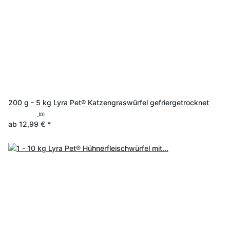
200 g - 5 kg Lyra Pet® Katzengraswürfel gefriergetrocknet
(0)
ab
12,99 €
*