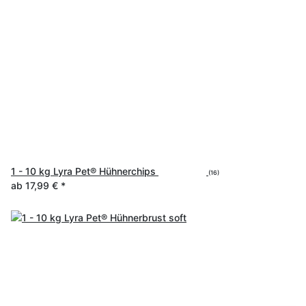
1 - 10 kg Lyra Pet® Hühnerchips
(16)
ab
17,99 €
*