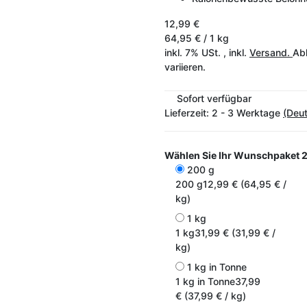
12,99 €
64,95 € / 1 kg
inkl. 7% USt. , inkl.
Versand.
Abh
variieren.
Sofort verfügbar
Lieferzeit:
2 - 3 Werktage
(Deu
Wählen Sie Ihr Wunschpaket
200 g
200 g
12,99 € (64,95 € /
kg)
1 kg
1 kg
31,99 € (31,99 € /
kg)
1 kg in Tonne
1 kg in Tonne
37,99
€ (37,99 € / kg)