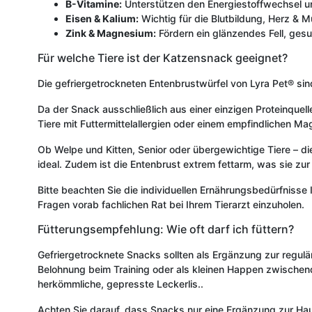
B-Vitamine:
Unterstützen den Energiestoffwechsel u
Eisen & Kalium:
Wichtig für die Blutbildung, Herz & M
Zink & Magnesium:
Fördern ein glänzendes Fell, ges
Für welche Tiere ist der Katzensnack geeignet?
Die gefriergetrockneten Entenbrustwürfel von Lyra Pet® sin
Da der Snack ausschließlich aus einer einzigen Proteinquell
Tiere mit Futtermittelallergien oder einem empfindlichen Mag
Ob Welpe und Kitten, Senior oder übergewichtige Tiere – die
ideal. Zudem ist die Entenbrust extrem fettarm, was sie zur
Bitte beachten Sie die individuellen Ernährungsbedürfnisse I
Fragen vorab fachlichen Rat bei Ihrem Tierarzt einzuholen.
Fütterungsempfehlung: Wie oft darf ich füttern?
Gefriergetrocknete Snacks sollten als Ergänzung zur regulä
Belohnung beim Training oder als kleinen Happen zwischendu
herkömmliche, gepresste Leckerlis..
Achten Sie darauf, dass Snacks nur eine Ergänzung zur Hau