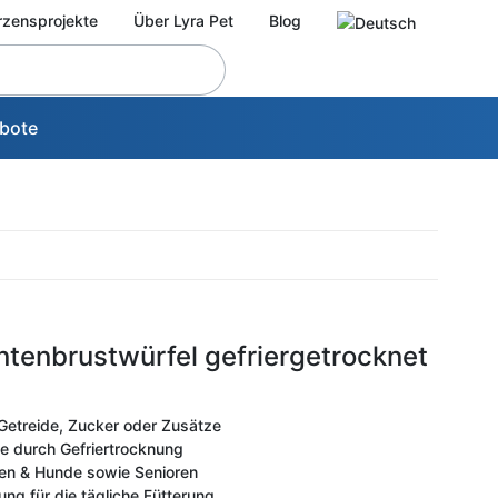
rzensprojekte
Über Lyra Pet
Blog
bote
ntenbrustwürfel gefriergetrocknet
Getreide, Zucker oder Zusätze
e durch Gefriertrocknung
tzen & Hunde sowie Senioren
ng für die tägliche Fütterung