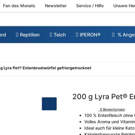
Fan des Monats
Newsletter
Service / Hilfe
Unsere He
erd
Reptilien
Teich
IPERON®
% Ange
kg Lyra Pet® Entenbrustwürfel gefriergetrocknet
200 g Lyra Pet® E
0 Bewertungen
100 % Entenfleisch ohne 
Volles Aroma und Vitamin
Ideal auch für kleine Ka
Kalorienbewusste Belohnu