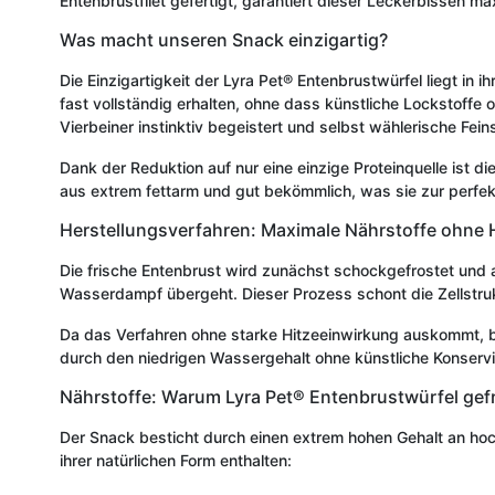
Entenbrustfilet gefertigt, garantiert dieser Leckerbissen
Was macht unseren Snack einzigartig?
Die Einzigartigkeit der Lyra Pet® Entenbrustwürfel liegt in
fast vollständig erhalten, ohne dass künstliche Lockstoffe od
Vierbeiner instinktiv begeistert und selbst wählerische Fe
Dank der Reduktion auf nur eine einzige Proteinquelle ist d
aus extrem fettarm und gut bekömmlich, was sie zur perfe
Herstellungsverfahren: Maximale Nährstoffe ohne 
Die frische Entenbrust wird zunächst schockgefrostet und 
Wasserdampf übergeht. Dieser Prozess schont die Zellstrukt
Da das Verfahren ohne starke Hitzeeinwirkung auskommt, ble
durch den niedrigen Wassergehalt ohne künstliche Konservi
Nährstoffe: Warum Lyra Pet® Entenbrustwürfel gefr
Der Snack besticht durch einen extrem hohen Gehalt an hoch
ihrer natürlichen Form enthalten: