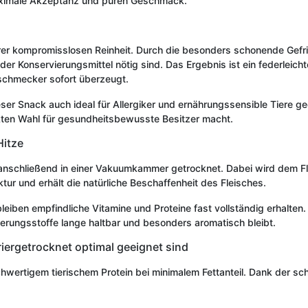
 maximale Akzeptanz und puren Geschmack.
 ihrer kompromisslosen Reinheit. Durch die besonders schonende Gefri
er Konservierungsmittel nötig sind. Das Ergebnis ist ein federleichte
inschmecker sofort überzeugt.
ieser Snack auch ideal für Allergiker und ernährungssensible Tiere g
kten Wahl für gesundheitsbewusste Besitzer macht.
Hitze
anschließend in einer Vakuumkammer getrocknet. Dabei wird dem Flei
ur und erhält die natürliche Beschaffenheit des Fleisches.
iben empfindliche Vitamine und Proteine fast vollständig erhalten. 
erungsstoffe lange haltbar und besonders aromatisch bleibt.
iergetrocknet optimal geeignet sind
wertigem tierischem Protein bei minimalem Fettanteil. Dank der sch