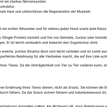
nd ein starkes Nervensystem.
uskulatur.
unde Haut und unterstützen die Regeneration der Muskeln.
d ein echter Allrounder und für nahezu jeden Hund sowie jede Katze 
e (Single-Protein) besteht und frei von Getreide, Zucker oder künstli
en. Er ist leicht verdaulich und belastet den Organismus nicht.
 weiche, poröse Struktur lässt sich leicht zerteilen und ist somit au
 perfekten Belohnung für alle Vierbeiner macht, die auf ihre Linie ac
hres Tieres. Da die Verträglichkeit von Tier zu Tier variieren kann, 
ren Ernährung Ihres Tieres dienen, nicht als Ersatz. Sie können die
rch füttern. Da der Snack extrem fettarm und kalorienbewusst ist, 
ptnahrung darstellen sollten. Als Richtwert gilt, dass Belohnungen