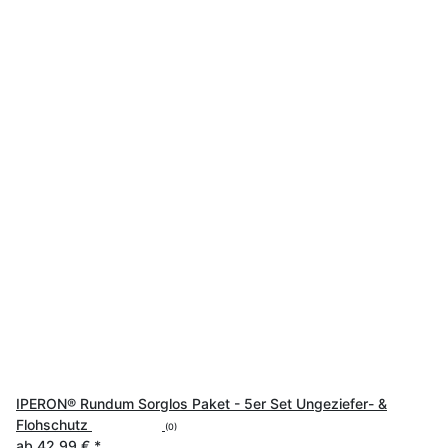
IPERON® Rundum Sorglos Paket - 5er Set Ungeziefer- &
Flohschutz
(0)
ab
42,99 €
*