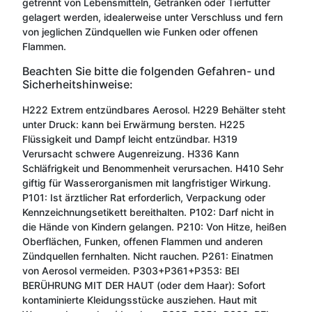
getrennt von Lebensmitteln, Getränken oder Tierfutter
gelagert werden, idealerweise unter Verschluss und fern
von jeglichen Zündquellen wie Funken oder offenen
Flammen.
Beachten Sie bitte die folgenden Gefahren- und
Sicherheitshinweise:
H222 Extrem entzündbares Aerosol. H229 Behälter steht
unter Druck: kann bei Erwärmung bersten. H225
Flüssigkeit und Dampf leicht entzündbar. H319
Verursacht schwere Augenreizung. H336 Kann
Schläfrigkeit und Benommenheit verursachen. H410 Sehr
giftig für Wasserorganismen mit langfristiger Wirkung.
P101: Ist ärztlicher Rat erforderlich, Verpackung oder
Kennzeichnungsetikett bereithalten. P102: Darf nicht in
die Hände von Kindern gelangen. P210: Von Hitze, heißen
Oberflächen, Funken, offenen Flammen und anderen
Zündquellen fernhalten. Nicht rauchen. P261: Einatmen
von Aerosol vermeiden. P303+P361+P353: BEI
BERÜHRUNG MIT DER HAUT (oder dem Haar): Sofort
kontaminierte Kleidungsstücke ausziehen. Haut mit