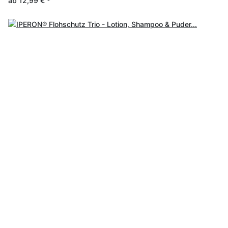
ab
12,99 €
*