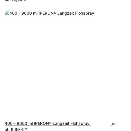
400 - 9600 ml IPERON® Langzeit Flohspray
(4)
ab
8,99 €
*