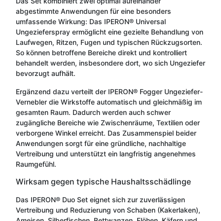
Das Set kombiniert zwei optimal aufeinander
abgestimmte Anwendungen für eine besonders
umfassende Wirkung: Das IPERON® Universal
Ungezieferspray ermöglicht eine gezielte Behandlung von
Laufwegen, Ritzen, Fugen und typischen Rückzugsorten.
So können betroffene Bereiche direkt und kontrolliert
behandelt werden, insbesondere dort, wo sich Ungeziefer
bevorzugt aufhält.
Ergänzend dazu verteilt der IPERON® Fogger Ungeziefer-
Vernebler die Wirkstoffe automatisch und gleichmäßig im
gesamten Raum. Dadurch werden auch schwer
zugängliche Bereiche wie Zwischenräume, Textilien oder
verborgene Winkel erreicht. Das Zusammenspiel beider
Anwendungen sorgt für eine gründliche, nachhaltige
Vertreibung und unterstützt ein langfristig angenehmes
Raumgefühl.
Wirksam gegen typische Haushaltsschädlinge
Das IPERON® Duo Set eignet sich zur zuverlässigen
Vertreibung und Reduzierung von Schaben (Kakerlaken),
Ameisen, Silberfischen, Bettwanzen, Flöhen, Käfern und