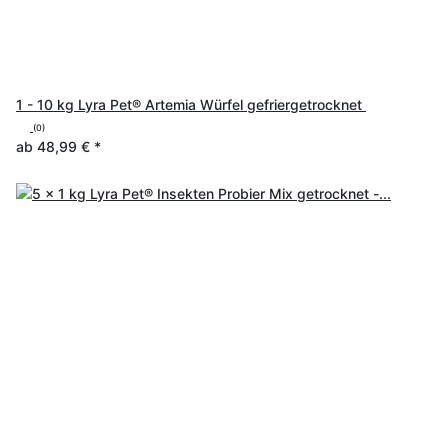
1 - 10 kg Lyra Pet® Artemia Würfel gefriergetrocknet
(0)
ab
48,99 €
*