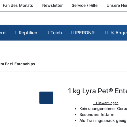
Fan des Monats
Newsletter
Service / Hilfe
Unsere He
erd
Reptilien
Teich
IPERON®
% Ange
Lyra Pet® Entenchips
1 kg Lyra Pet® En
11 Bewertungen
Kein unangenehmer Geru
Besonders fettarm
Als Trainingssnack geeig