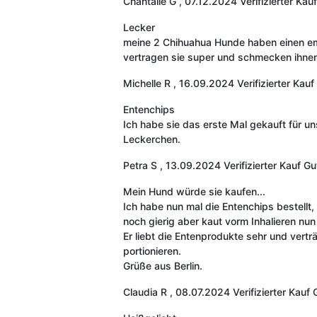
Chantalle G
,
07.12.2024
Verifizierter Kauf
Lecker
meine 2 Chihuahua Hunde haben einen empf
vertragen sie super und schmecken ihnen
Michelle R
,
16.09.2024
Verifizierter Kauf
Entenchips
Ich habe sie das erste Mal gekauft für un
Leckerchen.
Petra S
,
13.09.2024
Verifizierter Kauf
Gu
Mein Hund würde sie kaufen...
Ich habe nun mal die Entenchips bestellt,
noch gierig aber kaut vorm Inhalieren nun
Er liebt die Entenprodukte sehr und vertr
portionieren.
Grüße aus Berlin.
Claudia R
,
08.07.2024
Verifizierter Kauf