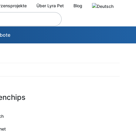
rzensprojekte
Über Lyra Pet
Blog
bote
tenchips
ch
net