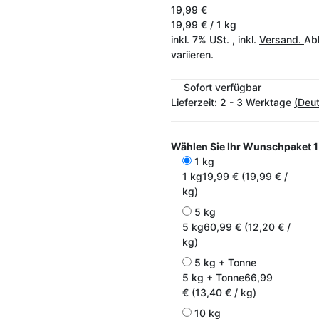
19,99 €
19,99 € / 1 kg
inkl. 7% USt. , inkl.
Versand.
Abh
variieren.
Sofort verfügbar
Lieferzeit:
2 - 3 Werktage
(Deu
Wählen Sie Ihr Wunschpaket
1
1 kg
1 kg
19,99 € (19,99 € /
kg)
5 kg
5 kg
60,99 € (12,20 € /
kg)
5 kg + Tonne
5 kg + Tonne
66,99
€ (13,40 € / kg)
10 kg