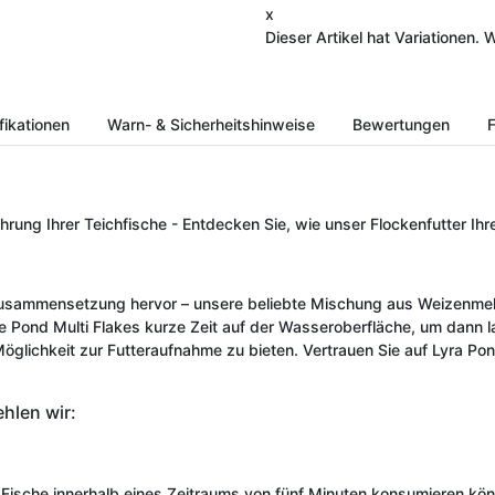
x
Dieser Artikel hat Variationen. 
fikationen
Warn- & Sicherheitshinweise
Bewertungen
F
ung Ihrer Teichfische - Entdecken Sie, wie unser Flockenfutter Ihr
Zusammensetzung hervor – unsere beliebte Mischung aus Weizenmehl 
e Pond Multi Flakes kurze Zeit auf der Wasseroberfläche, um dann 
Möglichkeit zur Futteraufnahme zu bieten. Vertrauen Sie auf Lyra Po
hlen wir:
re Fische innerhalb eines Zeitraums von fünf Minuten konsumieren kö