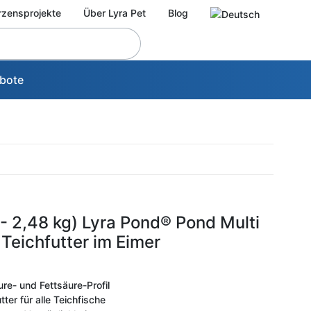
rzensprojekte
Über Lyra Pet
Blog
bote
4 - 2,48 kg) Lyra Pond® Pond Multi
 Teichfutter im Eimer
- und Fettsäure-Profil
er für alle Teichfische