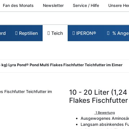
Fan des Monats
Newsletter
Service / Hilfe
Unsere He
erd
Reptilien
Teich
IPERON®
% Ange
48 kg) Lyra Pond® Pond Multi Flakes Fischfutter Teichfutter im Eimer
10 - 20 Liter (1,2
Flakes Fischfutter
1 Bewertung
Ausgewogenes Aminosäure
Langsam absinkendes Futt