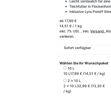
Leicht verdaulich für eine
Teichfutter in Flockenfor
Inklusive Lyra Pond® Ei
ab
17,99 €
14,51 € / 1 kg
inkl. 7% USt. , inkl.
Versand.
Abh
variieren.
Sofort verfügbar
Wählen Sie Ihr Wunschpaket
10 L
10 L
17,99 € (14,51 € / kg)
2 x 10 L
2 x 10 L
32,99 € (13,30 €
/ kg)