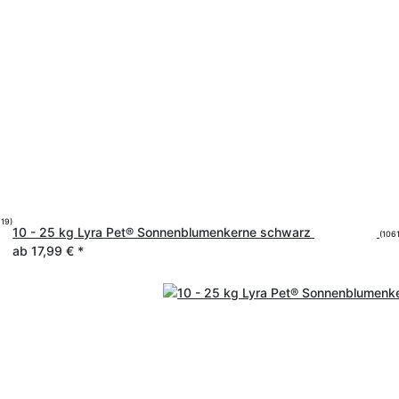
519)
10 - 25 kg Lyra Pet® Sonnenblumenkerne schwarz
(1061
ab
17,99 €
*