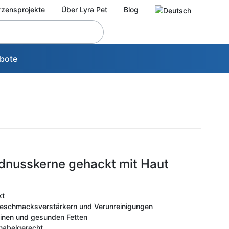
rzensprojekte
Über Lyra Pet
Blog
bote
rdnusskerne gehackt mit Haut
kt
 Geschmacksverstärkern und Verunreinigungen
minen und gesunden Fetten
hnabelgerecht