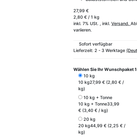
27,99 €
2,80 € / 1 kg
inkl. 7% USt. , inkl.
Versand.
Abh
variieren.
Sofort verfügbar
Lieferzeit:
2 - 3 Werktage
(Deu
Wählen Sie Ihr Wunschpaket
1
10 kg
10 kg
27,99 € (2,80 € /
kg)
10 kg + Tonne
10 kg + Tonne
33,99
€ (3,40 € / kg)
20 kg
20 kg
44,99 € (2,25 € /
kg)