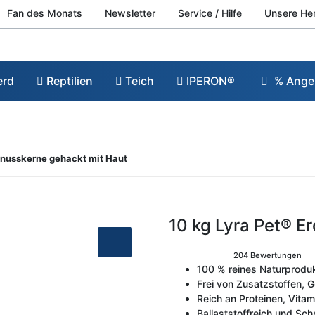
Fan des Monats
Newsletter
Service / Hilfe
Unsere He
erd
Reptilien
Teich
IPERON®
% Ange
rdnusskerne gehackt mit Haut
10 kg Lyra Pet® E
204 Bewertungen
100 % reines Naturprodu
Frei von Zusatzstoffen,
Reich an Proteinen, Vita
Ballaststoffreich und Sc