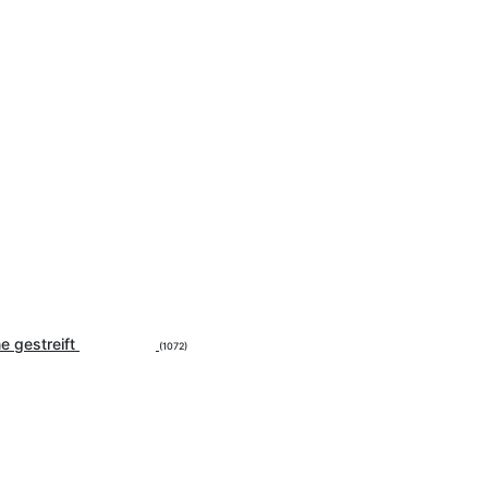
 gestreift
(1072)