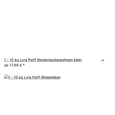
1 - 10 kg Lyra Pet® Rindernackensehnen klein
(4)
ab
17,99 €
*