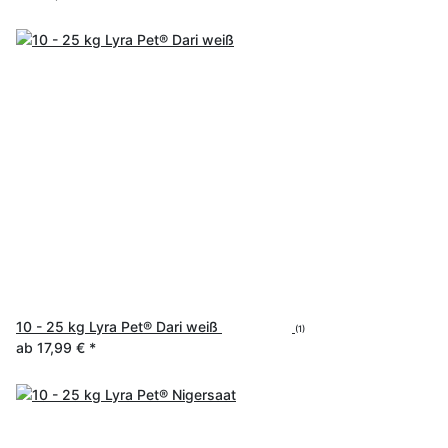
10 - 25 kg Lyra Pet® Dari weiß
(1)
ab
17,99 €
*