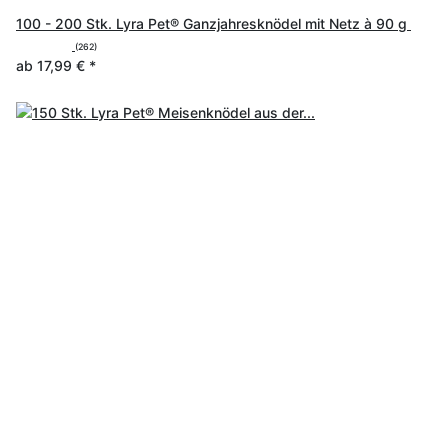
100 - 200 Stk. Lyra Pet® Ganzjahresknödel mit Netz à 90 g
(262)
ab
17,99 €
*