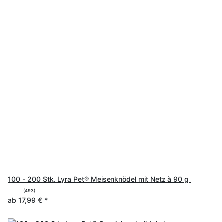
100 - 200 Stk. Lyra Pet® Meisenknödel mit Netz à 90 g
(493)
ab
17,99 €
*