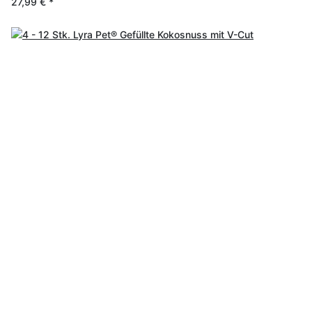
27,99 €
*