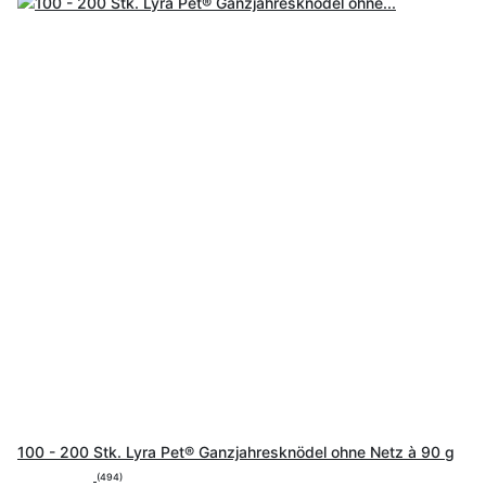
100 - 200 Stk. Lyra Pet® Ganzjahresknödel ohne Netz à 90 g
(494)