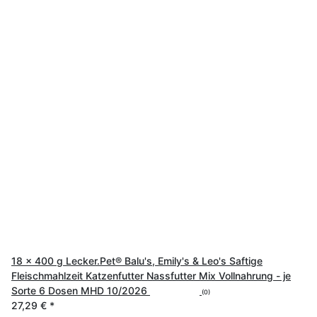
18 x 400 g Lecker.Pet® Balu's, Emily's & Leo's Saftige
Fleischmahlzeit Katzenfutter Nassfutter Mix Vollnahrung - je
Sorte 6 Dosen MHD 10/2026
(0)
27,29 €
*