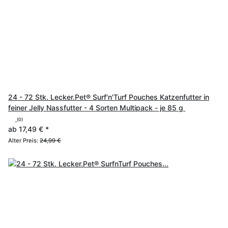
24 - 72 Stk. Lecker.Pet® Surf'n'Turf Pouches Katzenfutter in
feiner Jelly Nassfutter - 4 Sorten Multipack - je 85 g
(0)
ab
17,49 €
*
Alter Preis:
24,99 €