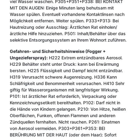
viel Wasser waschen. P305+P351+P338: BEI KONTAKT
MIT DEN AUGEN: Einige Minuten lang behutsam mit
Wasser spülen. Eventuell vorhandene Kontaktlinsen nach
Möglichkeit entfernen. Weiter spülen. P333+P313: Bei
Hautreizung oder Ausschlag: Ärztlichen Rat einholen/
ärztliche Hilfe hinzuziehen. P501: Inhalt/Behälter über das
selektive Entsorgungssystem an Ihrem Wohnort zuführen.
Gefahren- und Sicherheitshinweise (Fogger +
Ungezieferspray):
H222 Extrem entzündbares Aerosol.
H229 Behälter steht unter Druck: kann bei Erwärmung
bersten. H225 Flüssigkeit und Dampf leicht entzündbar.
H319 Verursacht schwere Augenreizung. H336 Kann
Schläfrigkeit und Benommenheit verursachen. H410 Sehr
giftig für Wasserorganismen mit langfristiger Wirkung.
P101: Ist ärztlicher Rat erforderlich, Verpackung oder
Kennzeichnungsetikett bereithalten. P102: Darf nicht in
die Hände von Kindern gelangen. P210: Von Hitze, heißen
Oberflächen, Funken, offenen Flammen und anderen
Zündquellen fernhalten. Nicht rauchen. P261: Einatmen
von Aerosol vermeiden. P303+P361+P353: BEI
BERÜHRUNG MIT DER HAUT (oder dem Haar): Sofort