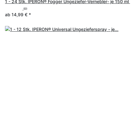
1 - 24 Stk. IPERON® Fogger Ungeziefer-Vernebler- je 150 ml
(0)
ab
14,99 €
*