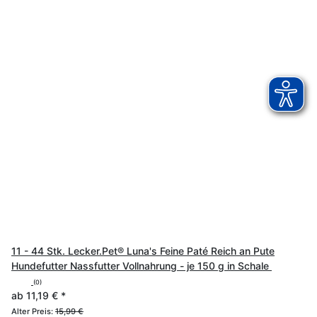
11 - 44 Stk. Lecker.Pet® Luna's Feine Paté Reich an Pute
Hundefutter Nassfutter Vollnahrung - je 150 g in Schale
(0)
ab
11,19 €
*
Alter Preis:
15,99 €