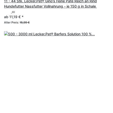
11 - 44 Stk. Lecker.Pet® Gino's Feine Paté Reich an Rind
Hundefutter Nassfutter Vollnahrung - je 150 g in Schale
(0)
ab
11,19 €
*
Alter Preis:
15,99 €