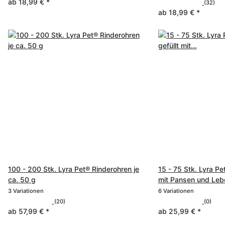
ab
18,99 €
*
(32)
ab
18,99 €
*
100 - 200 Stk. Lyra Pet® Rinderohren je
15 - 75 Stk. Lyra Pe
ca. 50 g
mit Pansen und Lebe
3 Variationen
6 Variationen
(20)
(0)
ab
57,99 €
*
ab
25,99 €
*