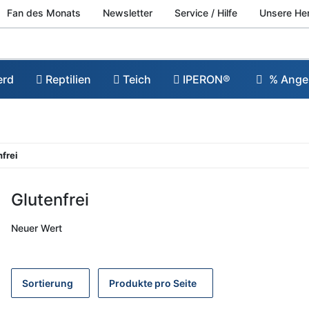
Fan des Monats
Newsletter
Service / Hilfe
Unsere He
erd
Reptilien
Teich
IPERON®
% Ange
frei
Glutenfrei
Neuer Wert
Sortierung
Produkte pro Seite