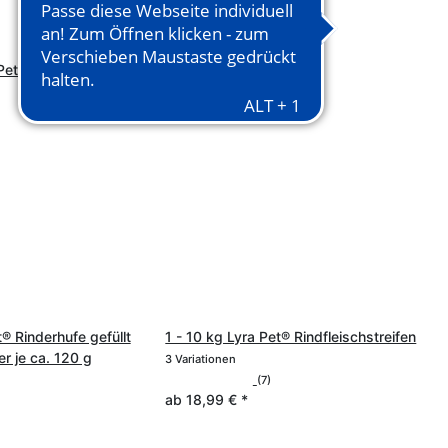
(4)
ab
15,99 €
*
t® Rinderhufe gefüllt
1 - 10 kg Lyra Pet® Rindfleischstreifen
r je ca. 120 g
3 Variationen
(7)
ab
18,99 €
*