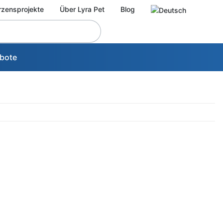
rzensprojekte
Über Lyra Pet
Blog
bote