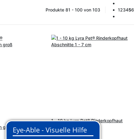
Produkte 81 - 100 von 103
1
2
3
4
5
6
1 - 10 kg Lyra Pet® Rinderkopfhaut
n groß
Abschnitte 1 - 7 cm
4 Variationen