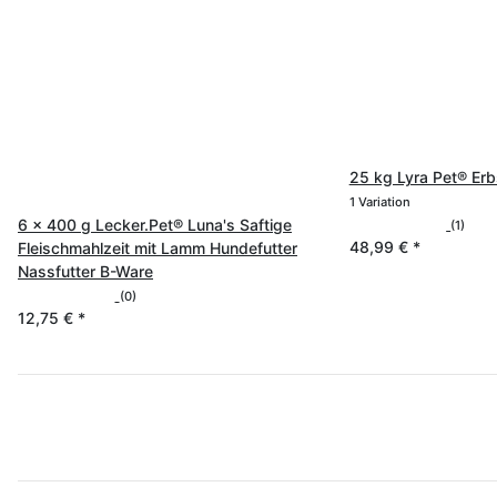
25 kg Lyra Pet® Er
1 Variation
6 x 400 g Lecker.Pet® Luna's Saftige
(1)
48,99 €
*
Fleischmahlzeit mit Lamm Hundefutter
Nassfutter B-Ware
(0)
12,75 €
*