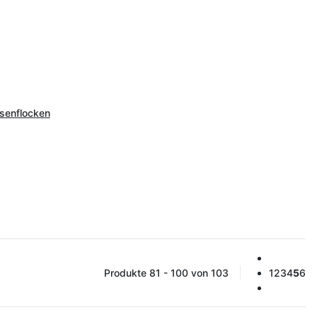
bsenflocken
Produkte 81 - 100 von 103
1
2
3
4
5
6