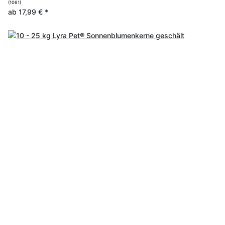
(1061)
ab
17,99 €
*