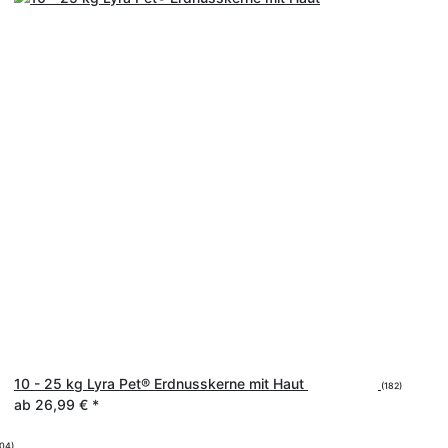
10 - 25 kg Lyra Pet® Erdnusskerne mit Haut
(182)
ab
26,99 €
*
204)