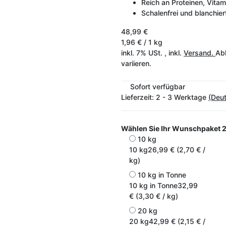
Reich an Proteinen, Vita
Schalenfrei und blanchier
48,99 €
1,96 € / 1 kg
inkl. 7% USt. , inkl.
Versand.
Abh
variieren.
Sofort verfügbar
Lieferzeit:
2 - 3 Werktage
(Deu
Wählen Sie Ihr Wunschpaket
2
10 kg
10 kg
26,99 € (2,70 € /
kg)
10 kg in Tonne
10 kg in Tonne
32,99
€ (3,30 € / kg)
20 kg
20 kg
42,99 € (2,15 € /