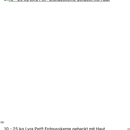
519)
10 - 25 kg Lyra Pet® Erdnusskerne gehackt mit Haut
(