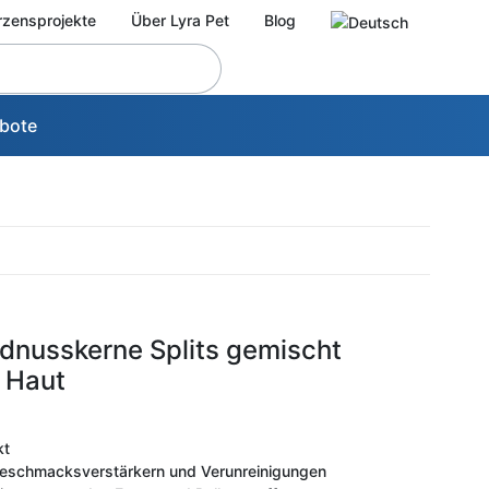
rzensprojekte
Über Lyra Pet
Blog
bote
rdnusskerne Splits gemischt
t Haut
kt
 Geschmacksverstärkern und Verunreinigungen