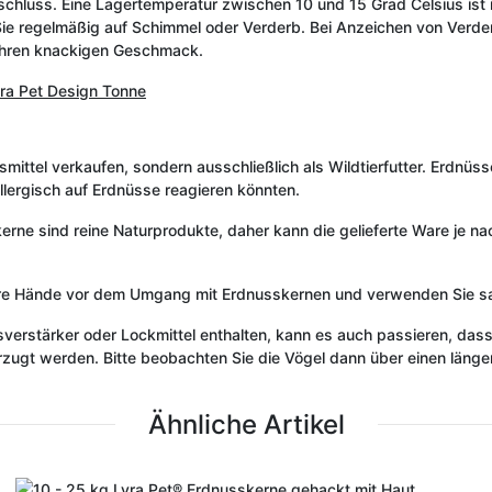
erschluss. Eine Lagertemperatur zwischen 10 und 15 Grad Celsius ist 
Sie regelmäßig auf Schimmel oder Verderb. Bei Anzeichen von Verder
 ihren knackigen Geschmack.
ra Pet Design Tonne
smittel verkaufen, sondern ausschließlich als Wildtierfutter. Erdnüs
allergisch auf Erdnüsse reagieren könnten.
skerne sind reine Naturprodukte, daher kann die gelieferte Ware je 
re Hände vor dem Umgang mit Erdnusskernen und verwenden Sie sau
erstärker oder Lockmittel enthalten, kann es auch passieren, das
gt werden. Bitte beobachten Sie die Vögel dann über einen längere
Ähnliche Artikel