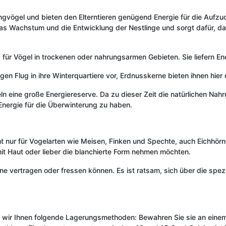
ungvögel und bieten den Elterntieren genügend Energie für die Aufzu
das Wachstum und die Entwicklung der Nestlinge und sorgt dafür, da
ür Vögel in trockenen oder nahrungsarmen Gebieten. Sie liefern Ene
n Flug in ihre Winterquartiere vor, Erdnusskerne bieten ihnen hier e
n eine große Energiereserve. Da zu dieser Zeit die natürlichen Na
Energie für die Überwinterung zu haben.
ht nur für Vogelarten wie Meisen, Finken und Spechte, auch Eichhör
 mit Haut oder lieber die blanchierte Form nehmen möchten.
rne vertragen oder fressen können. Es ist ratsam, sich über die spe
wir Ihnen folgende Lagerungsmethoden: Bewahren Sie sie an einem k