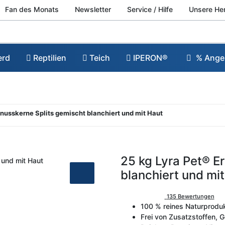
Fan des Monats
Newsletter
Service / Hilfe
Unsere He
erd
Reptilien
Teich
IPERON®
% Ange
rdnusskerne Splits gemischt blanchiert und mit Haut
25 kg Lyra Pet® E
blanchiert und mi
135 Bewertungen
100 % reines Naturprodu
Frei von Zusatzstoffen,