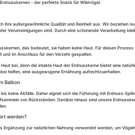
 Erdnusskernen - der perfekte Snack für Wildvögel.
h ihre außergewöhnliche Qualität und Reinheit aus. Wir beziehen n
 oder Verunreinigungen sind. Durch eine schonende Verarbeitung blei
usskernen, das bedeutet, sie haben keine Haut. Für diesen Prozes
t und im Anschluss für den Verzehr gespalten.
Haut bei, denn die intakte Haut der Erdnusskerne bietet eine natürlic
dabei helfen, eine ausgewogene Ernährung aufrechtzuerhalten.
em Balkon
is keine Abfälle. Daher eignet sich die Fütterung mit Erdnuss-Splits
fsammeln von Rückständen. Darüber hinaus sind unsere Erdnusskerne
len.
ert werden?
s Ergänzung zur natürlichen Nahrung verwendet werden, um Vögeln e