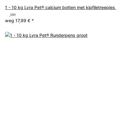
1 - 10 kg Lyra Pet® calcium botten met kipfiletreepjes
(24)
weg
17,99 €
*