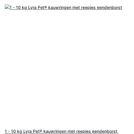
1 - 10 kg Lyra Pet® kauwringen met reepjes eendenborst