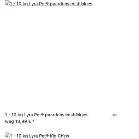
1 - 10 kg Lyra Pet® paardenvleesblokjes
(20)
weg
18,99 €
*