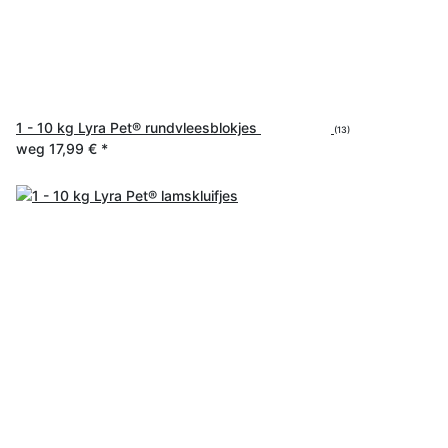
1 - 10 kg Lyra Pet® rundvleesblokjes
(13)
weg
17,99 €
*