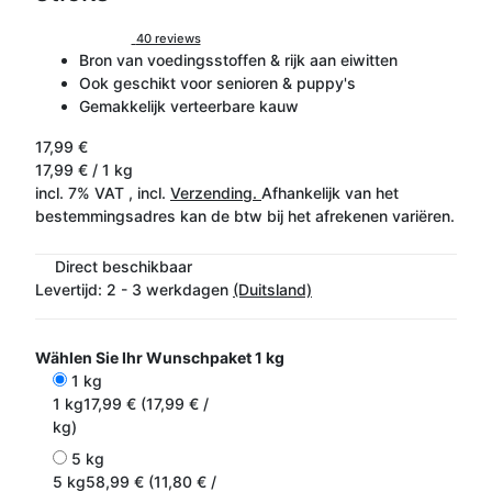
40 reviews
Bron van voedingsstoffen & rijk aan eiwitten
Ook geschikt voor senioren & puppy's
Gemakkelijk verteerbare kauw
17,99 €
17,99 € / 1 kg
incl. 7% VAT , incl.
Verzending.
Afhankelijk van het
bestemmingsadres kan de btw bij het afrekenen variëren.
Direct beschikbaar
Levertijd:
2 - 3 werkdagen
(Duitsland)
Wählen Sie Ihr Wunschpaket
1 kg
1 kg
1 kg
17,99 € (17,99 € /
kg)
5 kg
5 kg
58,99 € (11,80 € /