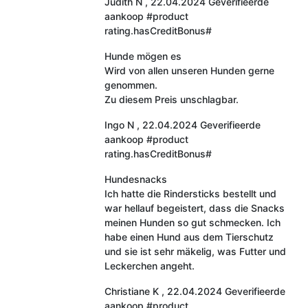
Judith N
,
22.04.2024
Geverifieerde
aankoop
#product
rating.hasCreditBonus#
Hunde mögen es
Wird von allen unseren Hunden gerne
genommen.
Zu diesem Preis unschlagbar.
Ingo N
,
22.04.2024
Geverifieerde
aankoop
#product
rating.hasCreditBonus#
Hundesnacks
Ich hatte die Rindersticks bestellt und
war hellauf begeistert, dass die Snacks
meinen Hunden so gut schmecken. Ich
habe einen Hund aus dem Tierschutz
und sie ist sehr mäkelig, was Futter und
Leckerchen angeht.
Christiane K
,
22.04.2024
Geverifieerde
aankoop
#product