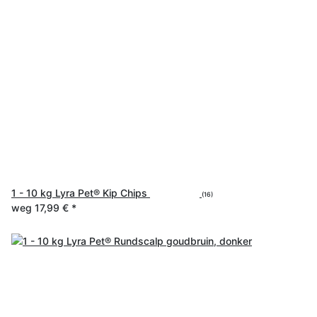
1 - 10 kg Lyra Pet® Kip Chips
(16)
weg
17,99 €
*