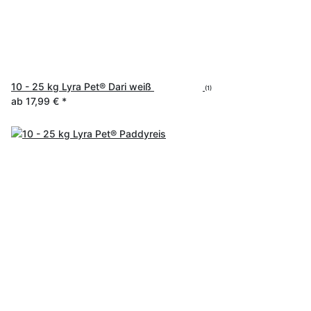
10 - 25 kg Lyra Pet® Dari weiß
(1)
ab
17,99 €
*