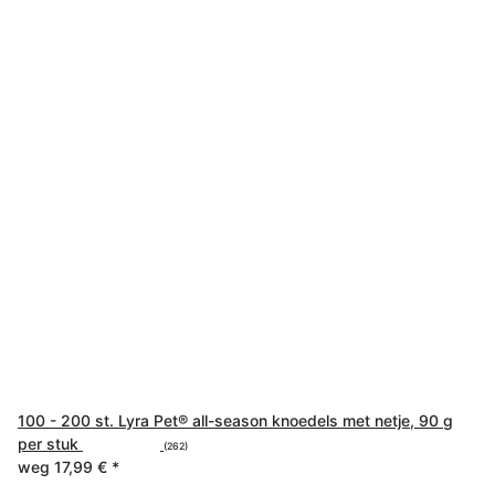
100 - 200 st. Lyra Pet® all-season knoedels met netje, 90 g
per stuk
(262)
weg
17,99 €
*