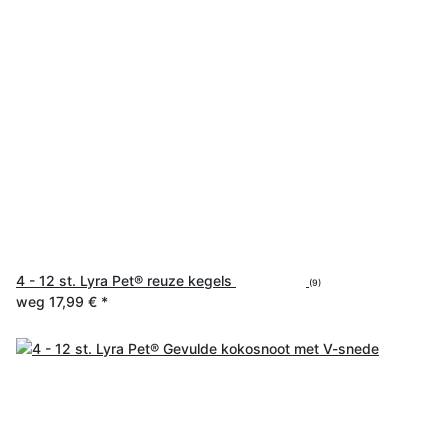
4 - 12 st. Lyra Pet® reuze kegels
(9)
weg
17,99 €
*