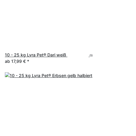
10 - 25 kg Lyra Pet® Dari weiß
(1)
ab
17,99 €
*