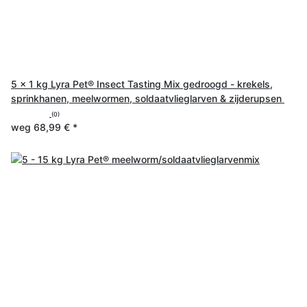
5 x 1 kg Lyra Pet® Insect Tasting Mix gedroogd - krekels,
sprinkhanen, meelwormen, soldaatvlieglarven & zijderupsen
(0)
weg
68,99 €
*