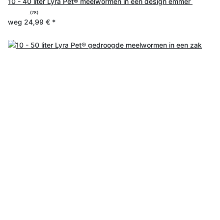
10 - 40 liter Lyra Pet® meelwormen in een design emmer
(78)
weg
24,99 €
*