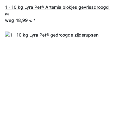
1 - 10 kg Lyra Pet® Artemia blokjes gevriesdroogd
(0)
weg
48,99 €
*