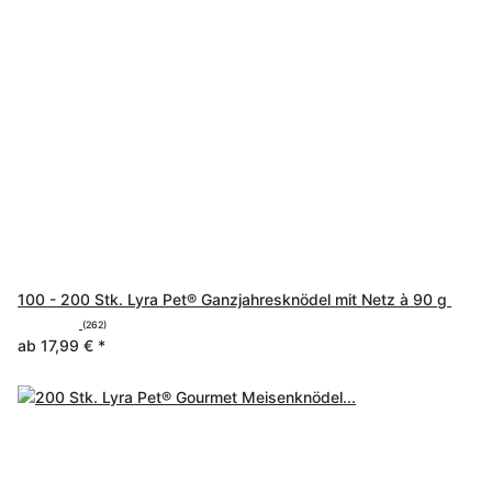
100 - 200 Stk. Lyra Pet® Ganzjahresknödel mit Netz à 90 g
(262)
ab
17,99 €
*