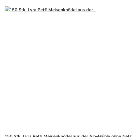
150 Stk. Lyra Pet® Meisenknödel aus der Alb-Mühle ohne Netz