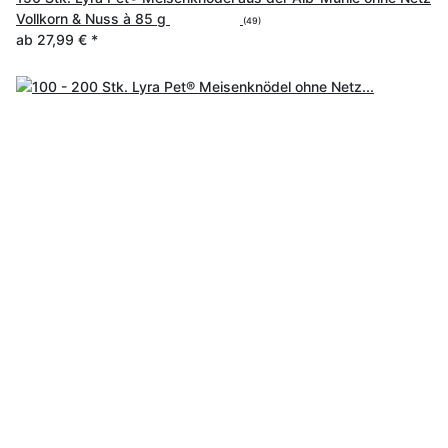
Vollkorn & Nuss à 85 g
(49)
ab
27,99 €
*