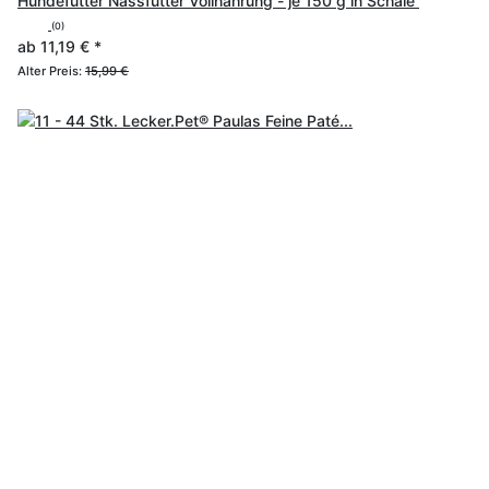
Hundefutter Nassfutter Vollnahrung - je 150 g in Schale
(0)
ab
11,19 €
*
Alter Preis:
15,99 €