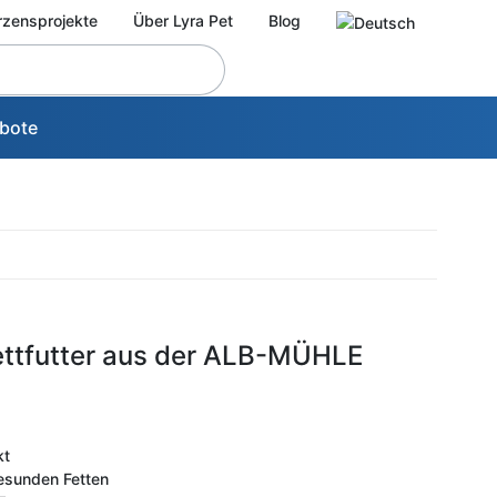
rzensprojekte
Über Lyra Pet
Blog
bote
ettfutter aus der ALB-MÜHLE
kt
esunden Fetten