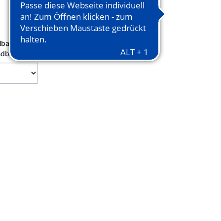
In den Warenkorb
lbar!
Keine
ndbar.