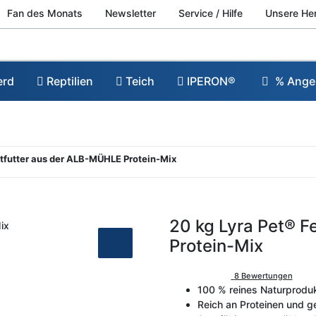
Fan des Monats
Newsletter
Service / Hilfe
Unsere He
erd
Reptilien
Teich
IPERON®
% Ange
ettfutter aus der ALB-MÜHLE Protein-Mix
20 kg Lyra Pet® F
Protein-Mix
8 Bewertungen
100 % reines Naturprodu
Reich an Proteinen und g