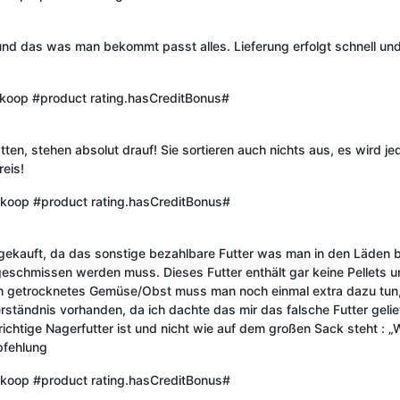
nd das was man bekommt passt alles. Lieferung erfolgt schnell und 
nkoop
#product rating.hasCreditBonus#
atten, stehen absolut drauf! Sie sortieren auch nichts aus, es wird j
reis!
nkoop
#product rating.hasCreditBonus#
 gekauft, da das sonstige bezahlbare Futter was man in den Läden be
schmissen werden muss. Dieses Futter enthält gar keine Pellets und 
h getrocknetes Gemüse/Obst muss man noch einmal extra dazu tun, weil
verständnis vorhanden, da ich dachte das mir das falsche Futter gel
chtige Nagerfutter ist und nicht wie auf dem großen Sack steht : „W
pfehlung
nkoop
#product rating.hasCreditBonus#