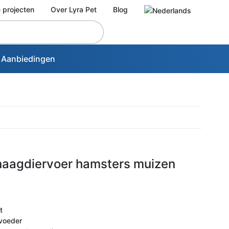
 projecten
Over Lyra Pet
Blog
Aanbiedingen
knaagdiervoer hamsters muizen
t
rvoeder