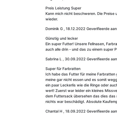
Preis Leistung Super
Kann mich nicht beschweren. Die Preise u
wieder.
Dominik G
,
18.12.2022
Geverifieerde aa
Günstig und lecker
Ein super Futter! Unsere Fellnasen, Farbr
auch alle drin - und das zu einem super P
Sabrina L
,
30.09.2022
Geverifieerde aa
Super für Farbratten
Ich habe das Futter für meine Farbratten
meine gar nicht essen und es somit wegge
ein paar Leckerlis wie die Ringe oder auc
wert! Zuerst war leider ein kleines Miss
dem Futtersack übersehen das dies das ri
nichts war beschädigt. Absolute Kaufem
Chantal H
,
18.09.2022
Geverifieerde aa