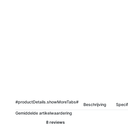
#productDetails.showMoreTabs#
Beschrijving
Specif
Gemiddelde artikelwaardering
8 reviews