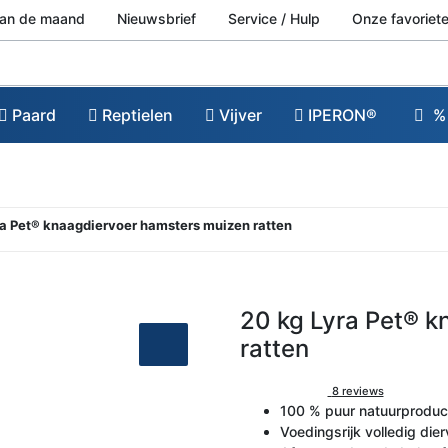
van de maand
Nieuwsbrief
Service / Hulp
Onze favoriete
Paard
Reptielen
Vijver
IPERON®
% 
yra Pet® knaagdiervoer hamsters muizen ratten
20 kg Lyra Pet® 
ratten
8 reviews
100 % puur natuurproduc
Voedingsrijk volledig die