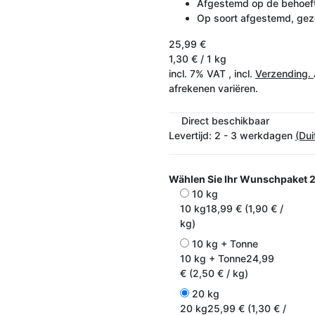
Afgestemd op de behoef
Op soort afgestemd, gez
25,99 €
1,30 € / 1 kg
incl. 7% VAT , incl.
Verzending.
afrekenen variëren.
Direct beschikbaar
Levertijd:
2 - 3 werkdagen
(Dui
Wählen Sie Ihr Wunschpaket
2
10 kg
10 kg
18,99 € (1,90 € /
kg)
10 kg + Tonne
10 kg + Tonne
24,99
€ (2,50 € / kg)
20 kg
20 kg
25,99 € (1,30 € /