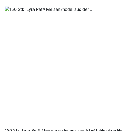
150 Stk. Lyra Pet® Meisenknödel aus der Alb-Mühle ohne Netz