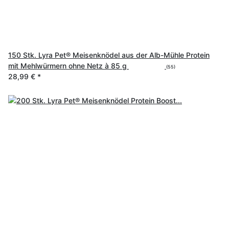
150 Stk. Lyra Pet® Meisenknödel aus der Alb-Mühle Protein
mit Mehlwürmern ohne Netz à 85 g
(55)
28,99 €
*