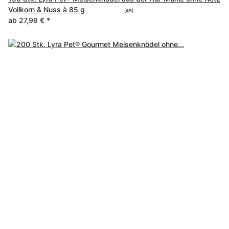
Vollkorn & Nuss à 85 g
(49)
ab
27,99 €
*