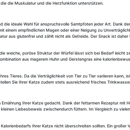
die die Muskulatur und die Herzfunktion unterstützen.
d die ideale Wahl für anspruchsvolle Samtpfoten jeder Art. Dank de
mit einem empfindlichen Magen oder einer Neigung zu Unverträglichk
atur aus glutenfrei und zählt nicht als Getreide. Der Snack ist dahe
 weiche, poröse Struktur der Würfel lässt sich bei Bedarf leicht zer
ombination aus magerem Huhn und Gerstengras eine kalorienbewusste
hres Tieres. Da die Verträglichkeit von Tier zu Tier variieren kann, 
Stellen Sie Ihrer Katze zudem stets ausreichend frisches Trinkwasse
n Ernährung Ihrer Katze gedacht. Dank der fettarmen Rezeptur mit
s kleinen Liebesbeweis zwischendurch füttern. Im Vergleich zu viel
lorienbedarfs Ihrer Katze nicht überschreiten sollten. Ein großer Vor