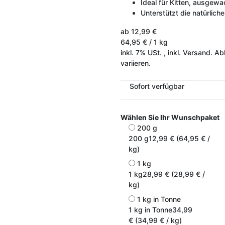
Ideal für Kitten, ausgew
Unterstützt die natürlich
ab
12,99 €
64,95 € / 1 kg
inkl. 7% USt. , inkl.
Versand.
Abh
variieren.
Sofort verfügbar
Wählen Sie Ihr Wunschpaket
200 g
200 g
12,99 € (64,95 € /
kg)
1 kg
1 kg
28,99 € (28,99 € /
kg)
1 kg in Tonne
1 kg in Tonne
34,99
€ (34,99 € / kg)