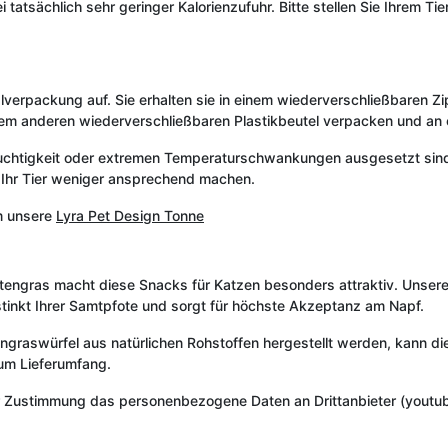
 tatsächlich sehr geringer Kalorienzufuhr. Bitte stellen Sie Ihrem T
erpackung auf. Sie erhalten sie in einem wiederverschließbaren Zip-B
einem anderen wiederverschließbaren Plastikbeutel verpacken und a
euchtigkeit oder extremen Temperaturschwankungen ausgesetzt sind. 
ür Ihr Tier weniger ansprechend machen.
m unsere
Lyra Pet Design Tonne
tengras macht diese Snacks für Katzen besonders attraktiv. Unse
stinkt Ihrer Samtpfote und sorgt für höchste Akzeptanz am Napf.
engraswürfel aus natürlichen Rohstoffen hergestellt werden, kann die
zum Lieferumfang.
r Zustimmung das personenbezogene Daten an Drittanbieter (youtub