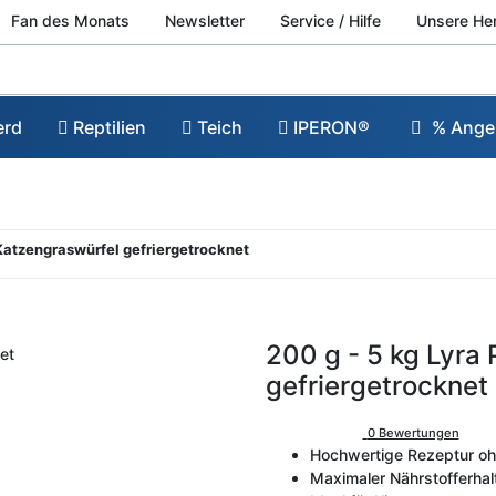
Fan des Monats
Newsletter
Service / Hilfe
Unsere He
erd
Reptilien
Teich
IPERON®
% Ange
 Katzengraswürfel gefriergetrocknet
200 g - 5 kg Lyra
gefriergetrocknet
0 Bewertungen
Hochwertige Rezeptur oh
Maximaler Nährstofferhal