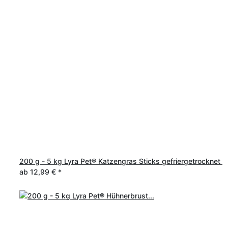
200 g - 5 kg Lyra Pet® Katzengras Sticks gefriergetrocknet
ab
12,99 €
*