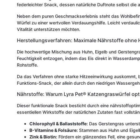
federleichter Snack, dessen natürliche Duftnote selbst die
Neben dem puren Geschmackserlebnis steht das Wohlbefinde
Würfel zu einer wertvollen Verdauungshilfe. Leicht verdaulich
Vitalität unterstützen möchten.
Herstellungsverfahren: Maximale Nährstoffe ohne 
Die hochwertige Mischung aus Huhn, Eigelb und Gerstengr
Feuchtigkeit entzogen, indem das Eis direkt in Wasserdampf 
Rohstoffe.
Da das Verfahren ohne starke Hitzeeinwirkung auskommt, bl
Funktions-Snack, der allein durch den niedrigen Wassergeha
Nährstoffe: Warum Lyra Pet® Katzengraswürfel opt
Dieser funktionale Snack besticht durch eine nährstoffopti
essentiellen Wirkstoffe der natürlichen Zutaten fast vollstän
Chlorophyll & Ballaststoffe:
Das Gerstengras unterstü
B-Vitamine & Folsäure:
Stammen aus Huhn und Eigelb;
Zink & Biotin:
Fördern ein glänzendes Fell, eine gesun