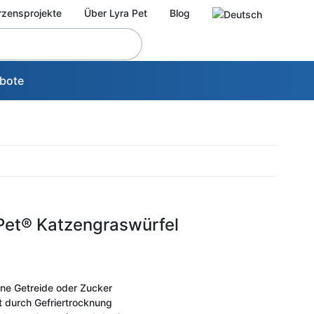
rzensprojekte
Über Lyra Pet
Blog
bote
 Pet® Katzengraswürfel
ne Getreide oder Zucker
t durch Gefriertrocknung