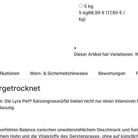
5 kg
5 kg
88,99 € (17,80 € /
kg)
x
Dieser Artikel hat Variationen. 
fikationen
Warn- & Sicherheitshinweise
Bewertungen
F
rgetrocknet
: Die Lyra Pet® Katzengraswürfel bieten nicht nur einen intensive
rdauung.
r perfekten Balance zwischen unwiderstehlichem Geschmack und fun
schem Huhn und die Vitalstoffe des Gerstengrases, ohne auf künstli