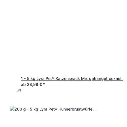
1 - 5 kg Lyra Pet® Katzensnack Mix gefriergetrocknet
ab
28,99 €
*
(0)