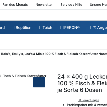
Fan des Monats
Newsletter
Service / Hilfe
Unsere He
erd
Reptilien
Teich
IPERON®
% Ange
Balu’s, Emily's, Leo's & Mia's 100 % Fisch & Fleisch Katzenfutter Nassf
24 x 400 g Lecker.
100 % Fisch & Flei
je Sorte 6 Dosen
0 Bewertungen
Probierpaket mit 4 versc