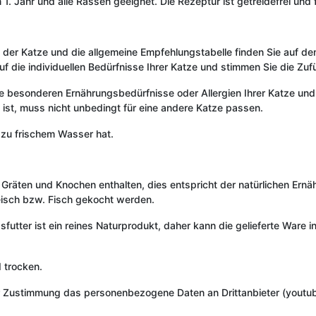
1. Jahr und alle Rassen geeignet. Die Rezeptur ist getreidefrei und
der Katze und die allgemeine Empfehlungstabelle finden Sie auf dem
uf die individuellen Bedürfnisse Ihrer Katze und stimmen Sie die Zuf
e besonderen Ernährungsbedürfnisse oder Allergien Ihrer Katze und k
 ist, muss nicht unbedingt für eine andere Katze passen.
 zu frischem Wasser hat.
räten und Knochen enthalten, dies entspricht der natürlichen Ernäh
leisch bzw. Fisch gekocht werden.
ssfutter ist ein reines Naturprodukt, daher kann die gelieferte War
 trocken.
r Zustimmung das personenbezogene Daten an Drittanbieter (youtub