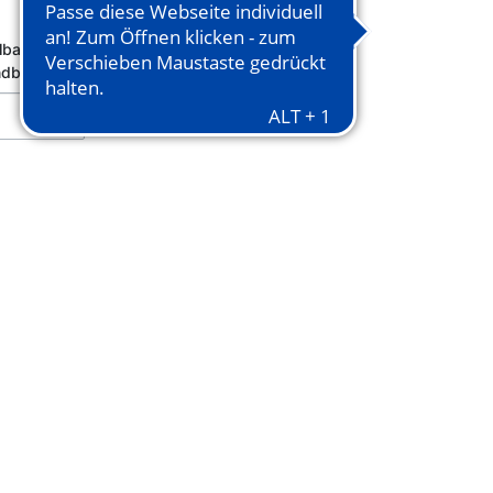
In den Warenkorb
lbar!
Keine
ndbar.