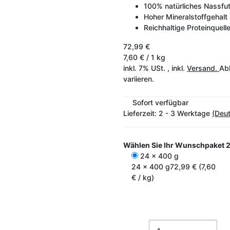
100% natürliches Nassfut
Hoher Mineralstoffgehalt
Reichhaltige Proteinquell
72,99 €
7,60 € / 1 kg
inkl. 7% USt. , inkl.
Versand.
Abh
variieren.
Sofort verfügbar
Lieferzeit:
2 - 3 Werktage
(Deu
Wählen Sie Ihr Wunschpaket
2
24 x 400 g
24 x 400 g
72,99 € (7,60
€ / kg)