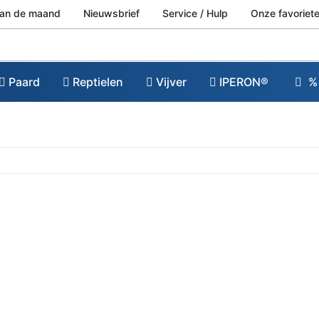
van de maand
Nieuwsbrief
Service / Hulp
Onze favoriete
Paard
Reptielen
Vijver
IPERON®
% 