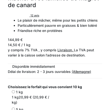
de canard
12 avis
Le plaisir de mâcher, même pour les petits chiens
Particulièrement pauvre en graisses & bien toléré
Friandise riche en protéines
144,99 €
14,50 € / 1 kg
y compris 7% TVA , y compris
Livraison.
La TVA peut
varier à la caisse selon l'adresse de destination.
Disponible immédiatement
Délai de livraison:
2 - 3 jours ouvrables
(Allemagne)
Choisissez le forfait qui vous convient
10 kg
1 kg
1 kg
20,99 € (20,99 € /
kg)
5 kg