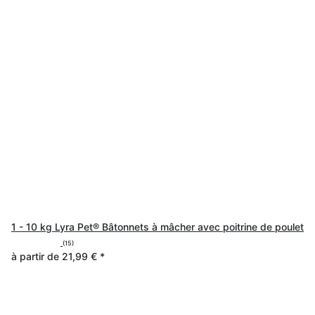
1 - 10 kg Lyra Pet® Bâtonnets à mâcher avec poitrine de poulet
(15)
à partir de
21,99 €
*