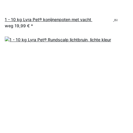
1 - 10 kg Lyra Pet® konijnenpoten met vacht
(5)
weg
19,99 €
*