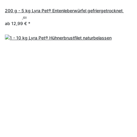
200 g - 5 kg Lyra Pet® Entenleberwürfel gefriergetrocknet
(0)
ab
12,99 €
*