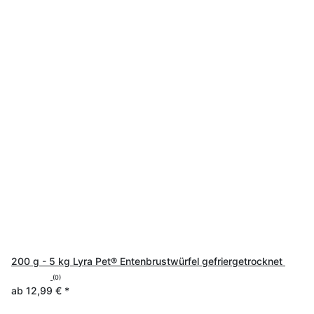
200 g - 5 kg Lyra Pet® Entenbrustwürfel gefriergetrocknet
(0)
ab
12,99 €
*