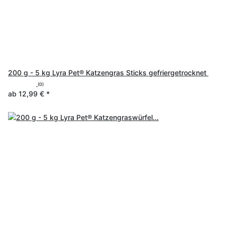
200 g - 5 kg Lyra Pet® Katzengras Sticks gefriergetrocknet
(0)
ab
12,99 €
*