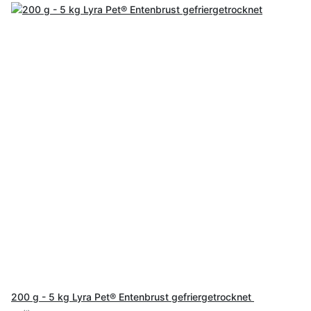
200 g - 5 kg Lyra Pet® Entenbrust gefriergetrocknet