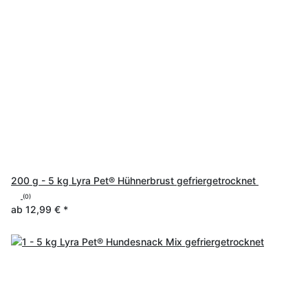
200 g - 5 kg Lyra Pet® Hühnerbrust gefriergetrocknet
(0)
ab
12,99 €
*