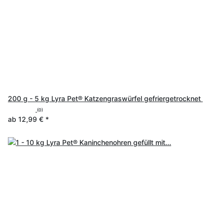
200 g - 5 kg Lyra Pet® Katzengraswürfel gefriergetrocknet
(0)
ab
12,99 €
*