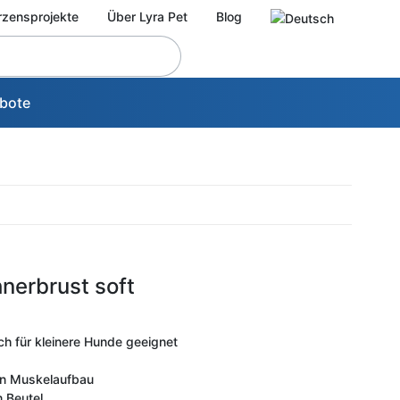
rzensprojekte
Über Lyra Pet
Blog
bote
hnerbrust soft
ch für kleinere Hunde geeignet
den Muskelaufbau
 Beutel