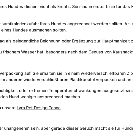
es Hundes dienen, nicht als Ersatz. Sie sind in erster Linie für da
esamtkalorienzufuhr Ihres Hundes angerechnet werden sollten. Als al
r eines Hundes ausmachen sollten.
Tag als gelegentliche Belohnung oder Ergänzung zur Hauptmahlzeit z
zu frischem Wasser hat, besonders nach dem Genuss von Kausnacks
erpackung auf. Sie erhalten sie in einem wiederverschließbaren Zip-Be
einem anderen wiederverschließbaren Plastikbeutel verpacken und a
euchtigkeit oder extremen Temperaturschwankungen ausgesetzt sind. 
für den Hund weniger ansprechend machen.
m unsere
Lyra Pet Design Tonne
r unangenehm sein, aber gerade dieser Geruch macht sie für Hunde