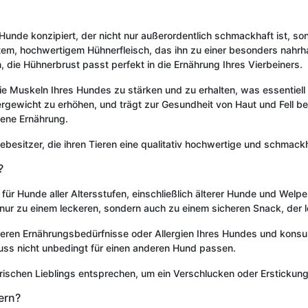
 Hunde konzipiert, der nicht nur außerordentlich schmackhaft ist, s
tem, hochwertigem Hühnerfleisch, das ihn zu einer besonders nahrh
 die Hühnerbrust passt perfekt in die Ernährung Ihres Vierbeiners.
die Muskeln Ihres Hundes zu stärken und zu erhalten, was essentiell f
gewicht zu erhöhen, und trägt zur Gesundheit von Haut und Fell bei.
gene Ernährung.
ebesitzer, die ihren Tieren eine qualitativ hochwertige und schmac
?
 für Hunde aller Altersstufen, einschließlich älterer Hunde und Welp
nur zu einem leckeren, sondern auch zu einem sicheren Snack, der l
eren Ernährungsbedürfnisse oder Allergien Ihres Hundes und konsulti
muss nicht unbedingt für einen anderen Hund passen.
erischen Lieblings entsprechen, um ein Verschlucken oder Ersticku
ern?