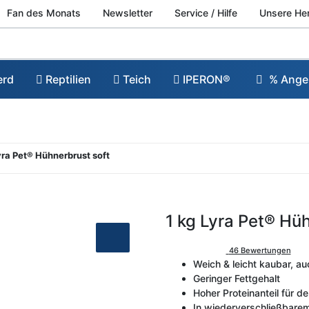
Fan des Monats
Newsletter
Service / Hilfe
Unsere He
erd
Reptilien
Teich
IPERON®
% Ange
Lyra Pet® Hühnerbrust soft
1 kg Lyra Pet® Hü
46 Bewertungen
Weich & leicht kaubar, au
Geringer Fettgehalt
Hoher Proteinanteil für 
In wiederverschließbarem