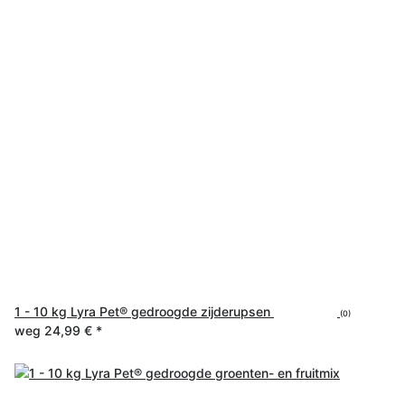
1 - 10 kg Lyra Pet® gedroogde zijderupsen
(0)
weg
24,99 €
*