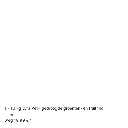
1 - 10 kg Lyra Pet® gedroogde groenten- en fruitmix
(0)
weg
18,99 €
*