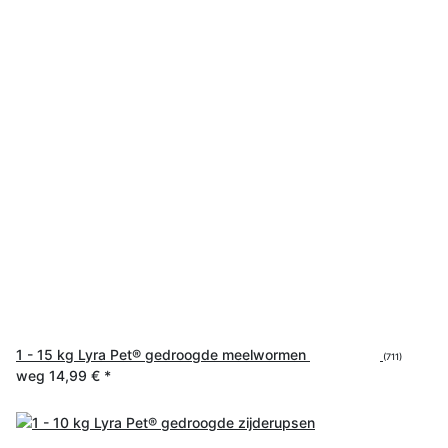
1 - 15 kg Lyra Pet® gedroogde meelwormen
(711)
weg
14,99 €
*