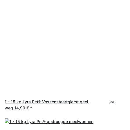
1 - 15 kg Lyra Pet® Vossenstaartgierst geel
(58)
weg
14,99 €
*