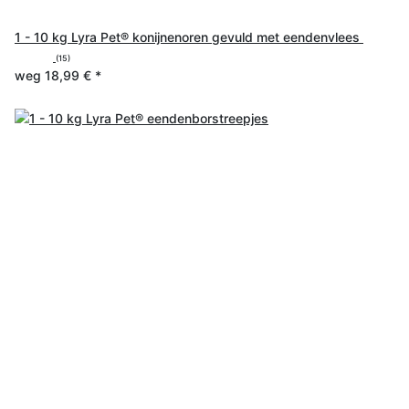
1 - 10 kg Lyra Pet® konijnenoren gevuld met eendenvlees
(15)
weg
18,99 €
*