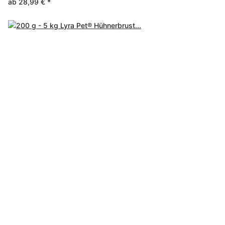
ab
28,99 €
*