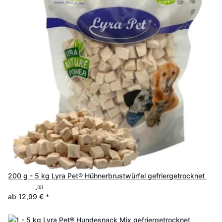
200 g - 5 kg Lyra Pet® Hühnerbrustwürfel gefriergetrocknet
(0)
ab
12,99 €
*