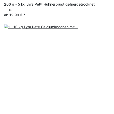
200 g - 5 kg Lyra Pet® Hühnerbrust gefriergetrocknet
(0)
ab
12,99 €
*