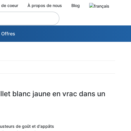
 de coeur
À propos de nous
Blog
 Offres
llet blanc jaune en vrac dans un
austeurs de goût et d'appâts