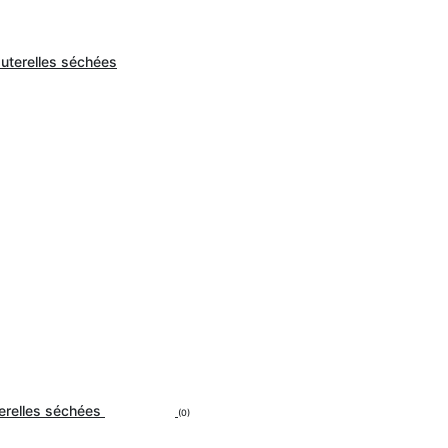
terelles séchées
(0)