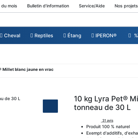
 du mois
Bulletin d'information
Service/Aide
Nos projets
Cheval
Reptiles
Étang
IPERON®
%
® Millet blanc jaune en vrac
10 kg Lyra Pet® Mi
tonneau de 30 L
31 avis
Produit 100 % naturel
Exempt d'additifs, d'exh