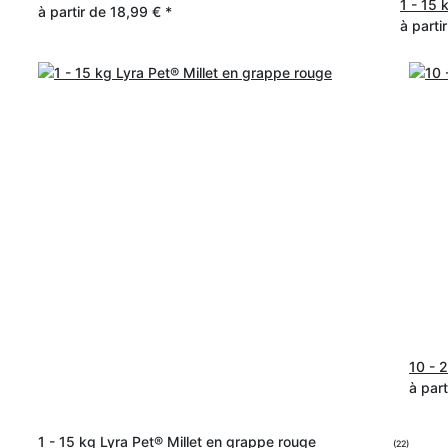
1 - 15 
à partir de
18,99 €
*
à parti
10 - 
à par
1 - 15 kg Lyra Pet® Millet en grappe rouge
(22)