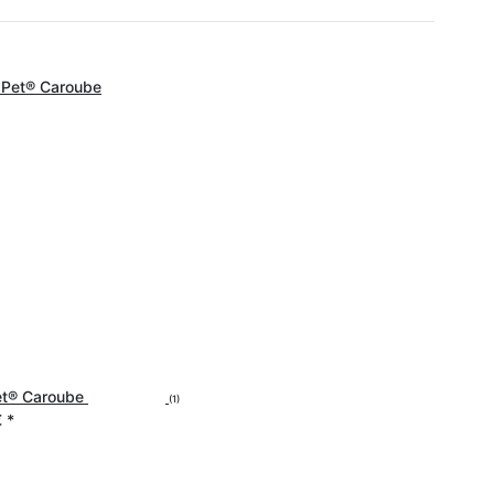
et® Caroube
(1)
€
*