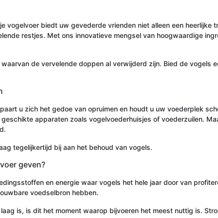
ije vogelvoer biedt uw gevederde vrienden niet alleen een heerlijke
elende restjes. Met ons innovatieve mengsel van hoogwaardige ingr
 waarvan de vervelende doppen al verwijderd zijn. Bied de vogels ee
n
paart u zich het gedoe van opruimen en houdt u uw voederplek sch
ruik geschikte apparaten zoals vogelvoederhuisjes of voederzuilen.
d.
raag tegelijkertijd bij aan het behoud van vogels.
elvoer geven?
ingsstoffen en energie waar vogels het hele jaar door van profiteren
etrouwbare voedselbron hebben.
g is, is dit het moment waarop bijvoeren het meest nuttig is. Stroo