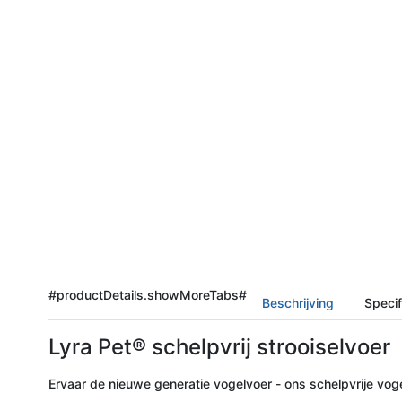
#productDetails.showMoreTabs#
Beschrijving
Specif
Lyra Pet® schelpvrij strooiselvoer
Ervaar de nieuwe generatie vogelvoer - ons schelpvrije voge