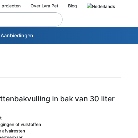
 projecten
Over Lyra Pet
Blog
Aanbiedingen
ttenbakvulling in bak van 30 liter
t
ingen of vulstoffen
de afvalresten
verteerbaar