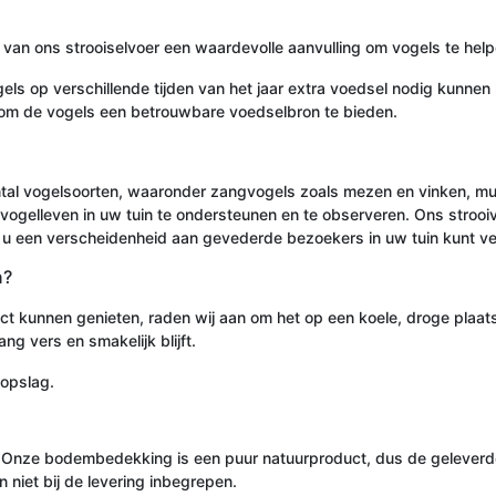
n van ons strooiselvoer een waardevolle aanvulling om vogels te hel
ls op verschillende tijden van het jaar extra voedsel nodig kunnen 
jn om de vogels een betrouwbare voedselbron te bieden.
aantal vogelsoorten, waaronder zangvogels zoals mezen en vinken, 
vogelleven in uw tuin te ondersteunen en te observeren. Ons strooi
t u een verscheidenheid aan gevederde bezoekers in uw tuin kunt 
n?
t kunnen genieten, raden wij aan om het op een koele, droge plaats
ng vers en smakelijk blijft.
 opslag.
 Onze bodembedekking is een puur natuurproduct, dus de geleverde 
n niet bij de levering inbegrepen.