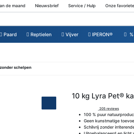
van de maand
Nieuwsbrief
Service / Hulp
Onze favoriete
Paard
Reptielen
Vijver
IPERON®
% 
® zonder schelpen
10 kg Lyra Pet® ka
205 reviews
100 % puur natuurproduc
Geen kunstmatige toevoeg
Schilvrij zonder irriteren
Uitgebalanceerd en licht 