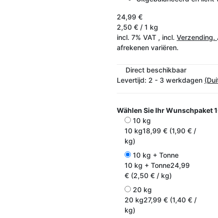
24,99 €
2,50 € / 1 kg
incl. 7% VAT , incl.
Verzending.
afrekenen variëren.
Direct beschikbaar
Levertijd:
2 - 3 werkdagen
(Dui
Wählen Sie Ihr Wunschpaket
1
10 kg
10 kg
18,99 € (1,90 € /
kg)
10 kg + Tonne
10 kg + Tonne
24,99
€ (2,50 € / kg)
20 kg
20 kg
27,99 € (1,40 € /
kg)