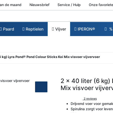
van de maand
Nieuwsbrief
Service / Hulp
Onze favoriete
Paard
Reptielen
Vijver
IPERON®
% 
- 6 kg) Lyra Pond® Pond Colour Sticks Koi Mix visvoer vijvervoer
2 x 40 liter (6 kg
Mix visvoer vijver
2 reviews
Drijvend voer voor gemak
Spirulina zorgt voor leve