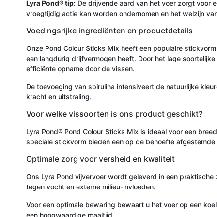
Lyra Pond® tip:
De drijvende aard van het voer zorgt voor e
vroegtijdig actie kan worden ondernomen en het welzijn v
Voedingsrijke ingrediënten en productdetails
Onze Pond Colour Sticks Mix heeft een populaire stickvorm 
een langdurig drijfvermogen heeft. Door het lage soortelijk
efficiënte opname door de vissen.
De toevoeging van spirulina intensiveert de natuurlijke kle
kracht en uitstraling.
Voor welke vissoorten is ons product geschikt?
Lyra Pond® Pond Colour Sticks Mix is ideaal voor een breed 
speciale stickvorm bieden een op de behoefte afgestemde v
Optimale zorg voor versheid en kwaliteit
Ons Lyra Pond vijvervoer wordt geleverd in een praktische z
tegen vocht en externe milieu-invloeden.
Voor een optimale bewaring bewaart u het voer op een koele, 
een hoogwaardige maaltijd.