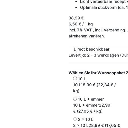
Licht verteerbaar recept 
Optimale stickvorm (ca. 
38,99 €
6,50 € / 1 kg
incl. 7% VAT , incl.
Verzending.
afrekenen variëren.
Direct beschikbaar
Levertijd:
2 - 3 werkdagen
(Dui
Wählen Sie Ihr Wunschpaket
2
10 L
10 L
18,99 € (22,34 € /
kg)
10 L + emmer
10 L + emmer
22,99
€ (27,05 € / kg)
2 x 10 L
2 x 10 L
28,99 € (17,05 €