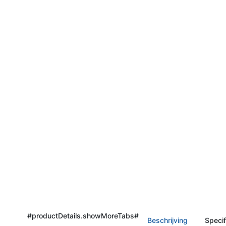
#productDetails.showMoreTabs#
Beschrijving
Specif