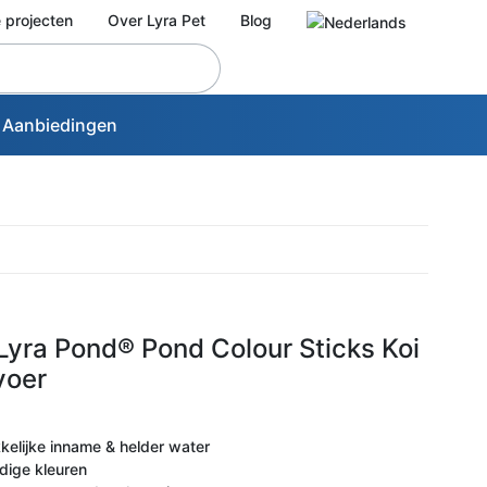
 projecten
Over Lyra Pet
Blog
Aanbiedingen
) Lyra Pond® Pond Colour Sticks Koi
voer
kelijke inname & helder water
ndige kleuren