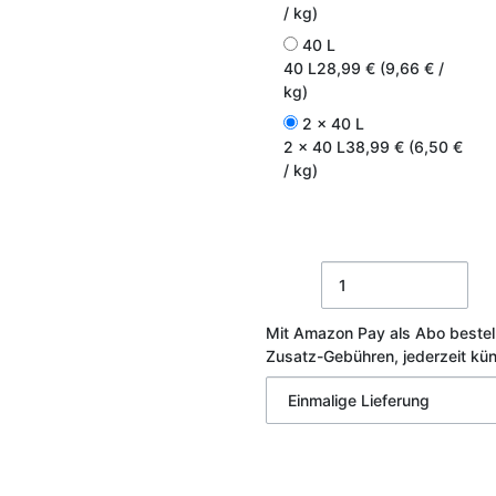
/ kg)
40 L
40 L
28,99 € (9,66 € /
kg)
2 x 40 L
2 x 40 L
38,99 € (6,50 €
/ kg)
Mit Amazon Pay als Abo bestel
Zusatz-Gebühren, jederzeit kü