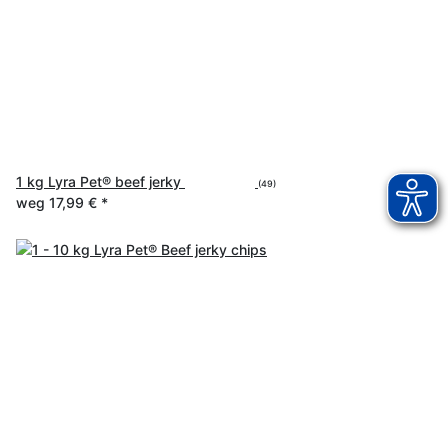
1 kg Lyra Pet® beef jerky
(49)
weg
17,99 €
*