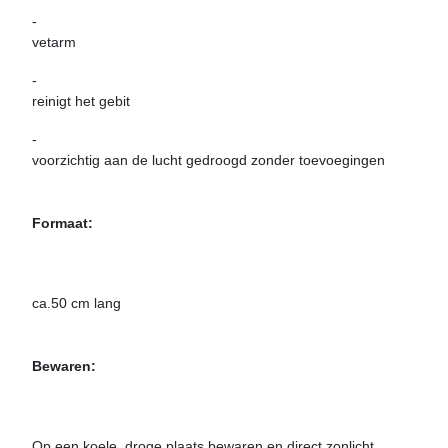
-
vetarm
-
reinigt het gebit
-
voorzichtig aan de lucht gedroogd zonder toevoegingen
Formaat:
ca.50 cm lang
Bewaren:
Op een koele, droge plaats bewaren en direct zonlicht