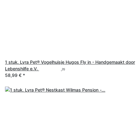
1 stuk. Lyra Pet® Vogelhuisje Hugos Fly in - Handgemaakt door
Lebenshilfe e.V.
(1)
58,99 €
*