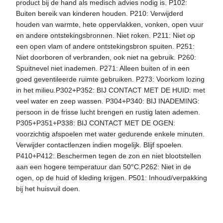
product bij de hand als medisch advies nodig is. P102:
Buiten bereik van kinderen houden. P210: Verwijderd
houden van warmte, hete oppervlakken, vonken, open vuur
en andere ontstekingsbronnen. Niet roken. P211: Niet op
een open vlam of andere ontstekingsbron spuiten. P251:
Niet doorboren of verbranden, ook niet na gebruik. P260:
Spuitnevel niet inademen. P271: Alleen buiten of in een
goed geventileerde ruimte gebruiken. P273: Voorkom lozing
in het milieu.P302+P352: BIJ CONTACT MET DE HUID: met
veel water en zeep wassen. P304+P340: BIJ INADEMING:
persoon in de frisse lucht brengen en rustig laten ademen.
P305+P351+P338: BIJ CONTACT MET DE OGEN:
voorzichtig afspoelen met water gedurende enkele minuten.
Verwijder contactlenzen indien mogelijk. Blijf spoelen.
P410+P412: Beschermen tegen de zon en niet blootstellen
aan een hogere temperatuur dan 50°C.P262: Niet in de
ogen, op de huid of kleding krijgen. P501: Inhoud/verpakking
bij het huisvuil doen.