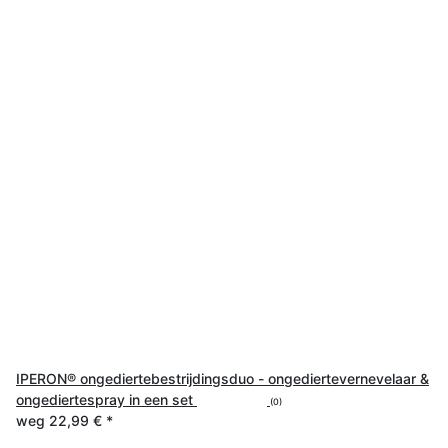
IPERON® ongediertebestrijdingsduo - ongediertevernevelaar &
ongediertespray in een set
(0)
weg
22,99 €
*