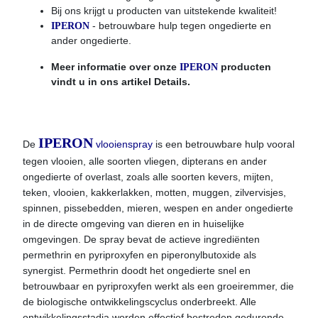
Bij ons krijgt u producten van uitstekende kwaliteit!
- betrouwbare hulp tegen ongedierte en
IPERON
ander ongedierte.
Meer informatie over onze
producten
IPERON
vindt u in ons artikel Details.
IPERON
De
vlooienspray
is een betrouwbare hulp vooral
tegen vlooien, alle soorten vliegen, dipterans en ander
ongedierte of overlast, zoals alle soorten kevers, mijten,
teken, vlooien, kakkerlakken, motten, muggen, zilvervisjes,
spinnen, pissebedden, mieren, wespen en ander ongedierte
in de directe omgeving van dieren en in huiselijke
omgevingen. De spray bevat de actieve ingrediënten
permethrin en pyriproxyfen en piperonylbutoxide als
synergist. Permethrin doodt het ongedierte snel en
betrouwbaar en pyriproxyfen werkt als een groeiremmer, die
de biologische ontwikkelingscyclus onderbreekt. Alle
ontwikkelingsstadia worden effectief bestreden gedurende