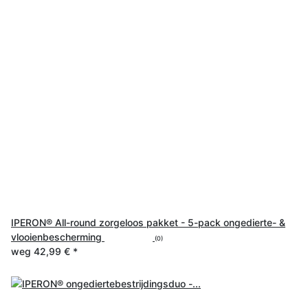
IPERON® All-round zorgeloos pakket - 5-pack ongedierte- &
vlooienbescherming
(0)
weg
42,99 €
*