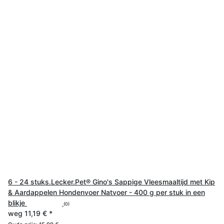
6 - 24 stuks.Lecker.Pet® Gino's Sappige Vleesmaaltijd met Kip
& Aardappelen Hondenvoer Natvoer - 400 g per stuk in een
blikje
(0)
weg
11,19 €
*