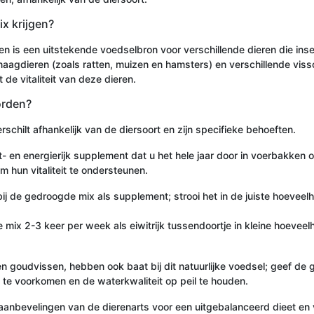
x krijgen?
is een uitstekende voedselbron voor verschillende dieren die insec
aagdieren (zoals ratten, muizen en hamsters) en verschillende visso
de vitaliteit van deze dieren.
orden?
hilt afhankelijk van de diersoort en zijn specifieke behoeften.
 en energierijk supplement dat u het hele jaar door in voerbakken o
m hun vitaliteit te ondersteunen.
de gedroogde mix als supplement; strooi het in de juiste hoeveelhed
ix 2-3 keer per week als eiwitrijk tussendoortje in kleine hoeveelh
 en goudvissen, hebben ook baat bij dit natuurlijke voedsel; geef d
e voorkomen en de waterkwaliteit op peil te houden.
aanbevelingen van de dierenarts voor een uitgebalanceerd dieet en v