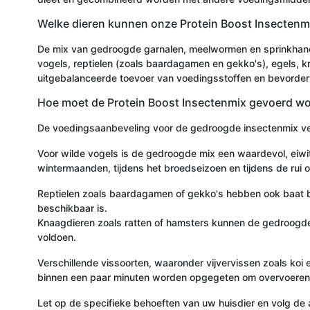
Welke dieren kunnen onze Protein Boost Insectenmi
De mix van gedroogde garnalen, meelwormen en sprinkhanen 
vogels, reptielen (zoals baardagamen en gekko's), egels, kn
uitgebalanceerde toevoer van voedingsstoffen en bevordert 
Hoe moet de Protein Boost Insectenmix gevoerd w
De voedingsaanbeveling voor de gedroogde insectenmix versc
Voor wilde vogels is de gedroogde mix een waardevol, eiwit-
wintermaanden, tijdens het broedseizoen en tijdens de rui o
Reptielen zoals baardagamen of gekko's hebben ook baat bij 
beschikbaar is.
Knaagdieren zoals ratten of hamsters kunnen de gedroogde m
voldoen.
Verschillende vissoorten, waaronder vijvervissen zoals koi
binnen een paar minuten worden opgegeten om overvoeren t
Let op de specifieke behoeften van uw huisdier en volg de 