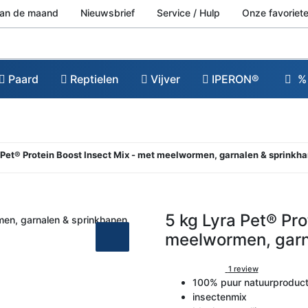
van de maand
Nieuwsbrief
Service / Hulp
Onze favoriete
Paard
Reptielen
Vijver
IPERON®
% 
ra Pet® Protein Boost Insect Mix - met meelwormen, garnalen & sprinkh
5 kg Lyra Pet® Pr
meelwormen, garn
1 review
100% puur natuurproduct 
insectenmix