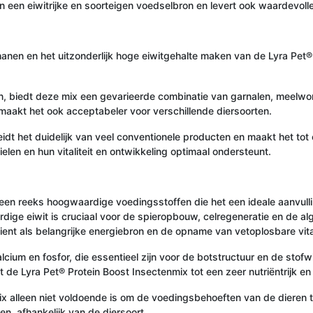
n een eiwitrijke en soorteigen voedselbron en levert ook waardevolle
nen en het uitzonderlijk hoge eiwitgehalte maken van de Lyra Pet® 
ron, biedt deze mix een gevarieerde combinatie van garnalen, meelwo
maakt het ook acceptabeler voor verschillende diersoorten.
 het duidelijk van veel conventionele producten en maakt het tot e
ielen en hun vitaliteit en ontwikkeling optimaal ondersteunt.
een reeks hoogwaardige voedingsstoffen die het een ideale aanvulli
rdige eiwit is cruciaal voor de spieropbouw, celregeneratie en de alg
dient als belangrijke energiebron en de opname van vetoplosbare vi
calcium en fosfor, die essentieel zijn voor de botstructuur en de sto
kt de Lyra Pet® Protein Boost Insectenmix tot een zeer nutriëntrijk
Mix alleen niet voldoende is om de voedingsbehoeften van de dieren
, afhankelijk van de diersoort.