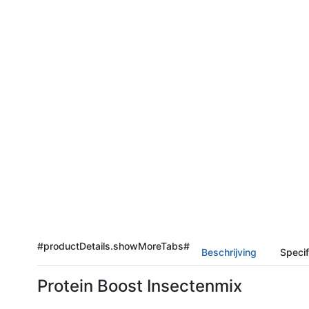
#productDetails.showMoreTabs#
Beschrijving
Specif
Protein Boost Insectenmix