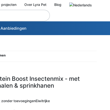
 projecten
Over Lyra Pet
Blog
Aanbiedingen
anen
otein Boost Insectenmix - met
alen & sprinkhanen
zonder toevoegingenEiwitrijke