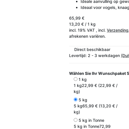
Ideale aanvulling op gew
Ideaal voor vogels, knaag
65,99 €
13,20 € / 1 kg
incl. 19% VAT , incl.
Verzending
afrekenen variëren.
Direct beschikbaar
Levertijd:
2 - 3 werkdagen
(Dui
Wählen Sie Ihr Wunschpaket
5
1 kg
1 kg
22,99 € (22,99 € /
kg)
5 kg
5 kg
65,99 € (13,20 € /
kg)
5 kg in Tonne
5 kg in Tonne
72,99