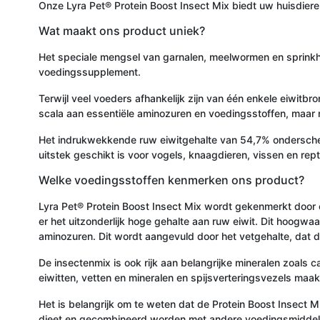
Onze Lyra Pet® Protein Boost Insect Mix biedt uw huisdiere
Wat maakt ons product uniek?
Het speciale mengsel van garnalen, meelwormen en sprinkha
voedingssupplement.
Terwijl veel voeders afhankelijk zijn van één enkele eiwitb
scala aan essentiële aminozuren en voedingsstoffen, maar 
Het indrukwekkende ruw eiwitgehalte van 54,7% onderscheidt
uitstek geschikt is voor vogels, knaagdieren, vissen en rept
Welke voedingsstoffen kenmerken ons product?
Lyra Pet® Protein Boost Insect Mix wordt gekenmerkt door 
er het uitzonderlijk hoge gehalte aan ruw eiwit. Dit hoogwaa
aminozuren. Dit wordt aangevuld door het vetgehalte, dat 
De insectenmix is ook rijk aan belangrijke mineralen zoals 
eiwitten, vetten en mineralen en spijsverteringsvezels maa
Het is belangrijk om te weten dat de Protein Boost Insect 
dieet en gecombineerd worden met andere voedingsmiddelen